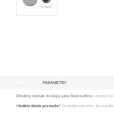
POPIS
PARAMETRY
Dřevěný odznak do klopy saka žlutá květina
s modrým pro
H
ledáte dárek pro muže
?
Ze zkušenosti víme, že pravé