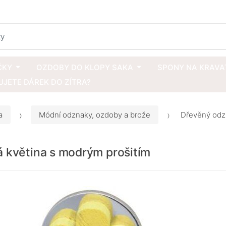
ČKY
OZDOBY DO KLOPY SAKA
SPONY NA KRAVA
JETE DÁREK DO ZÍTRA?
a
Módní odznaky, ozdoby a brože
Dřevěný odzn
á květina s modrým prošitím