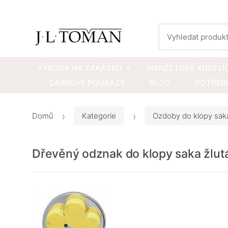
Vyhledat
VÝROBA NA ZAKÁZKU
MANŽETOVÉ KNOFLÍ
DÁRKOVÉ POUKAZY
BLOG
POTŘEBU
Domů
Kategorie
Ozdoby do klopy sak
Dřevěný odznak do klopy saka žlut