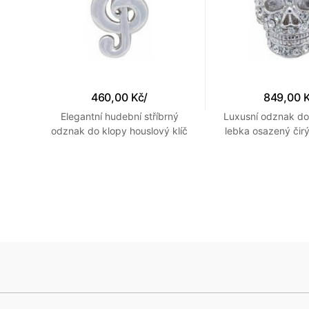
460,00 Kč
/
849,00 
 do
Elegantní hudební stříbrný
Luxusní odznak do
n
odznak do klopy houslový klíč
lebka osazený čirý