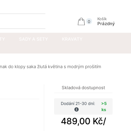
Přihlásit se
Košík
0
Prázdný
TY
SADY A SETY
KRAVATY
ak do klopy saka žlutá květina s modrým prošitím
Skladová dostupnost
Dodání 21-30 dní:
>5
ks
489,00 Kč
/