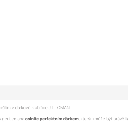
šitím v dárkové krabičce J.L.TOMAN.
ho gentlemana
oslníte perfektním dárkem
, kterým může být právě
l