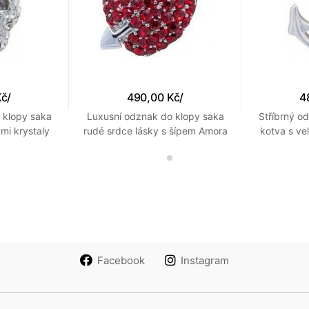
Kč
/
490,00 Kč
/
4
 klopy saka
Luxusní odznak do klopy saka
Stříbrný o
mi krystaly
rudé srdce lásky s šípem Amora
kotva s ve
s krystaly
det
Facebook
Instagram