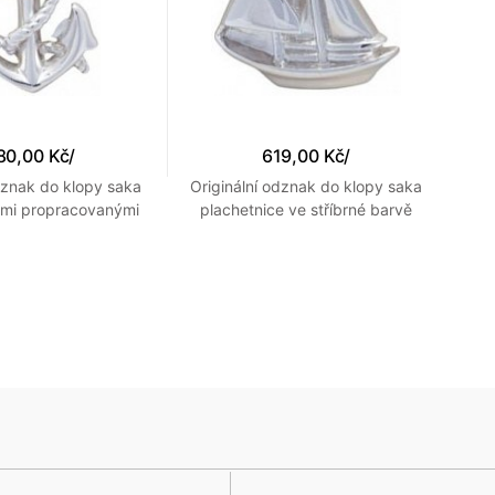
80,00 Kč
/
619,00 Kč
/
dznak do klopy saka
Originální odznak do klopy saka
O
lmi propracovanými
plachetnice ve stříbrné barvě
aily s lanem