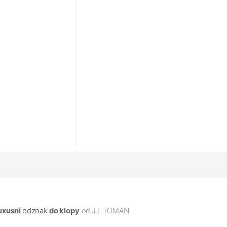
uxusní
odznak
do klopy
od
J.L.TOMAN.