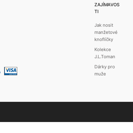
ZAJÍMAVOS
TI
Jak nosit
manžetové
knoflíčky
Kolekce
J.L.Toman
Dárky pro
muže