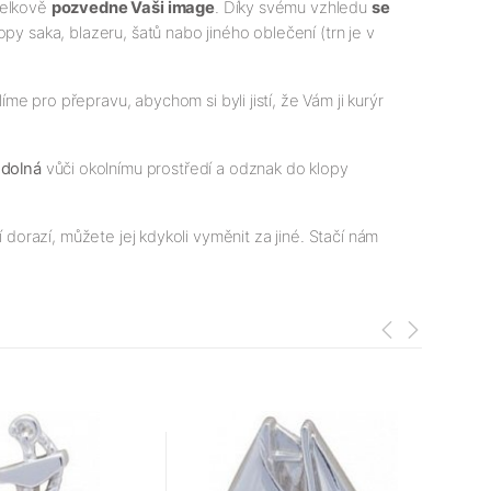
 celkově
pozvedne Vaši image
. Díky svému vzhledu
se
opy saka, blazeru, šatů nabo jiného oblečení (trn je v
me pro přepravu, abychom si byli jistí, že Vám ji kurýr
dolná
vůči okolnímu prostředí a odznak do klopy
 dorazí, můžete jej kdykoli vyměnit za jiné. Stačí nám