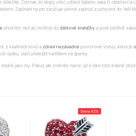
ce důležité. Odznak do klopy oživí vzhled Vašeho saka či oblečení a
oblekem. Zapínání na pin zaručuje pevné zapnutí a uchycení do Vaší kl
me
před tím, než jej vložíme do
dárkové krabičky
a poté pečlivě zabalí
í, z kvalitních kovů a
zdraví nezávadné
povrchové vrstvy, která je
o
ší optiku, stačí přeleštit hadříkem na šperky.
e stejně jako my. Pokud ale změníte názor, až k Vám toto krásné zboží
Sleva
42%