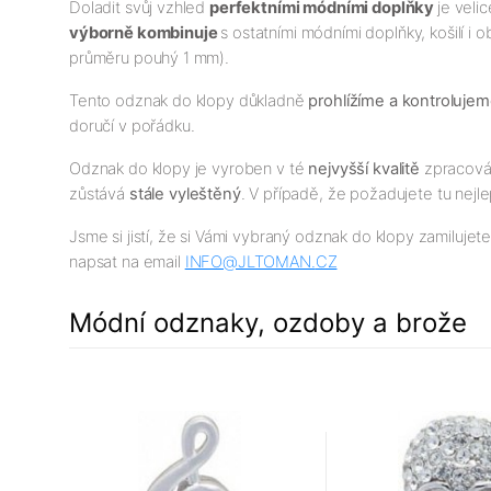
Doladit svůj vzhled
perfektními módními doplňky
je veli
výborně kombinuje
s ostatními módními doplňky, košilí i 
průměru pouhý 1 mm).
Tento odznak do klopy důkladně
prohlížíme a kontroluje
doručí v pořádku.
Odznak do klopy je vyroben v té
nejv
yšší
kvalitě
zpracován
zůstává
stále vyleštěný
. V případě, že požadujete tu nejlep
Jsme si jistí, že si Vámi vybraný odznak do klopy zamilujet
napsat na email
INFO@JLTOMAN.
CZ
Módní odznaky, ozdoby a brože