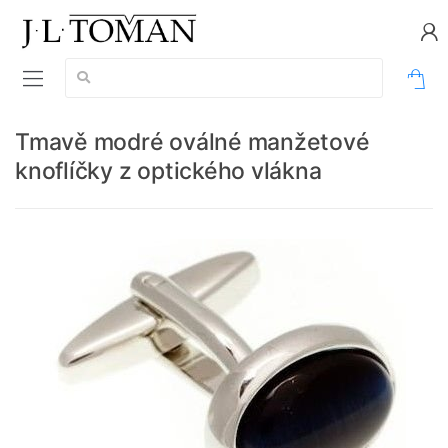
Vyhledávání:
0
Tmavě modré oválné manžetové
knoflíčky z optického vlákna