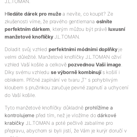
J.L.TOMAN.
H
ledáte dárek pro muže
a nevíte, co koupit? Ze
zkušenosti víme, že pravého gentlemana
oslníte
perfektním dárkem
, kterým můžou být právě
luxusní
manžetové knoflíčky
J.L.TOMAN.
Doladit svůj vzhled
perfektními módními doplňky
je
velmi důležité. Manžetové knoflíčky J.L.TOMAN oživí
vzhled Vaší košile a celkově
pozvednou Vaši image
.
Díky svému vzhledu
se výborně kombinují
s košilí i
oblekem. Příčné zapínání ve tvaru „T" s pohyblivým
kloubem s pružinkou zaručuje pevné zapnutí a uchycení
do Vaší košile.
Tyto manžetové knoflíčky důkladně
prohlížíme a
kontrolujeme
před tím, než je vložíme do
dárkové
krabičky
J.L.TOMAN a poté pečlivě zabalíme pro
přepravu, abychom si byli jistí, že Vám je kurýr doručí v