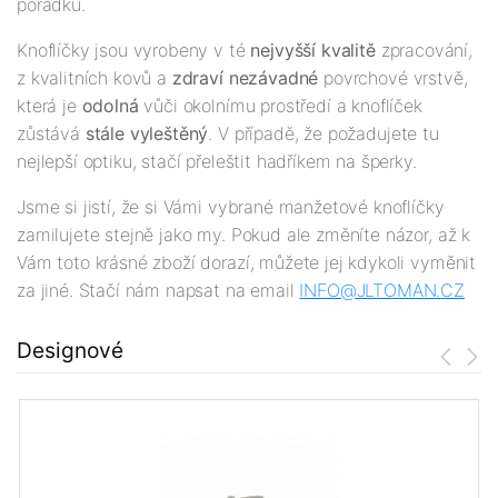
pořádku.
Knoflíčky jsou vyrobeny v té
nejv
yšší
kvalitě
zpracování,
z kvalitních kovů a
zdraví nezávadné
povrchové vrstvě,
která je
odolná
vůči okolnímu prostředí a knoflíček
zůstává
stále vyleštěný
. V případě, že požadujete tu
nejlepší optiku, stačí přeleštit hadříkem na šperky.
Jsme si jistí, že si Vámi vybrané manžetové knoflíčky
zamilujete stejně jako my. Pokud ale změníte názor, až k
Vám toto krásné zboží dorazí, můžete jej kdykoli vyměnit
za jiné. Stačí nám napsat na email
INFO@JLTOMAN.
CZ
Designové