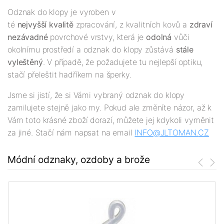
Odznak do klopy je vyroben v
té
nejv
yšší
kvalitě
zpracování, z kvalitních kovů a
zdraví
nezávadné
povrchové vrstvy, která je
odolná
vůči
okolnímu prostředí a odznak do klopy zůstává
stále
vyleštěný
. V případě, že požadujete tu nejlepší optiku,
stačí přeleštit hadříkem na šperky.
Jsme si jistí, že si Vámi vybraný odznak do klopy
zamilujete stejně jako my. Pokud ale změníte názor, až k
Vám toto krásné zboží dorazí, můžete jej kdykoli vyměnit
za jiné. Stačí nám napsat na email
INFO@JLTOMAN.
CZ
Módní odznaky, ozdoby a brože