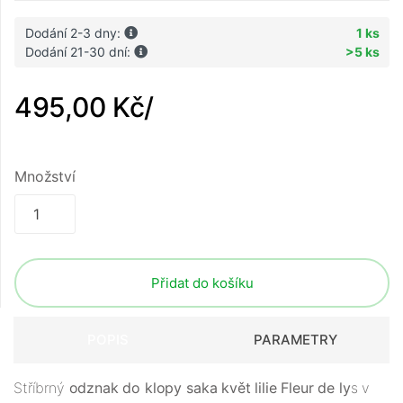
Dodání 2-3 dny:
1 ks
Dodání 21-30 dní:
>5 ks
495,00 Kč
/
Množství
Přidat do košíku
POPIS
PARAMETRY
Stříbrný
odznak do klopy saka květ lilie Fleur de ly
s v