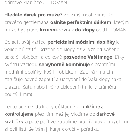
dárkové krabičce J.L.TOMAN.
H
ledáte dárek pro muže
?
Ze zkušenosti víme, že
pravého gentlemana
oslníte perfektním dárkem
, kterým
může být právě
luxusní
odznak
do klopy
od
J.L.TOMAN.
Doladit svůj vzhled
perfektními módními doplňky
je
velice důležité. Odznak do klopy oživí vzhled Vašeho
saka či oblečení a celkově
pozvedne Vaši image
. Díky
svému vzhledu
se výborně kombinuje
s ostatními
módními doplňky, košilí i oblekem. Zapínání na pin
zaručuje pevné zapnutí a uchycení do Vaší klopy saka,
blazeru, šatů nabo jiného oblečení (trn je v průměru
pouhý 1 mm).
Tento odznak do klopy důkladně
prohlížíme a
kontrolujeme
před tím, než jej vložíme do
dárkové
krabičky
a poté pečlivě zabalíme pro přepravu, abychom
si byli jistí, že Vám ji kurýr doručí v pořádku.