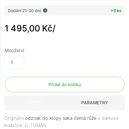
Dodání 21-30 dní:
>5 ks
1 495,00 Kč
/
Množství
Přidat do košíku
POPIS
PARAMETRY
Originální
odznak do klopy saka černá růže
v dárkové
krabičce J.L.TOMAN.