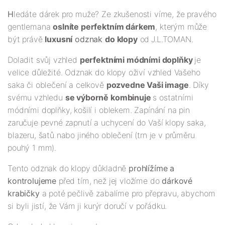
H
ledáte dárek pro muže? Ze zkušenosti víme, že pravého
gentlemana
oslníte perfektním dárkem
, kterým může
být právě
luxusní
odznak
do klopy
od
J.L.TOMAN.
Doladit svůj vzhled
perfektními módními doplňky
je
velice důležité. Odznak do klopy oživí vzhled Vašeho
saka či oblečení a celkově
pozvedne Vaši image
. Díky
svému vzhledu
se výborně kombinuje
s ostatními
módními doplňky, košilí i oblekem. Zapínání na pin
zaručuje pevné zapnutí a uchycení do Vaší klopy saka,
blazeru, šatů nabo jiného oblečení (trn je v průměru
pouhý 1 mm).
Tento odznak do klopy důkladně
prohlížíme a
kontrolujeme
před tím, než jej vložíme do
dárkové
krabičky
a poté pečlivě zabalíme pro přepravu, abychom
si byli jistí, že Vám ji kurýr doručí v pořádku.