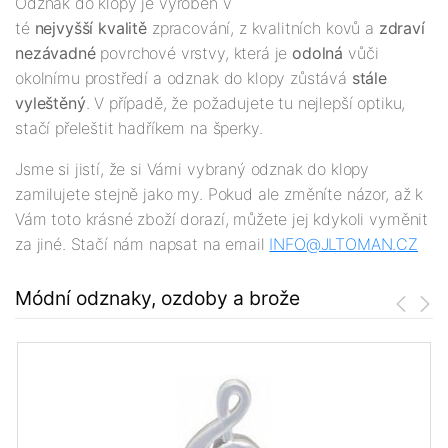
Odznak do klopy je vyroben v
té
nejv
yšší
kvalitě
zpracování, z kvalitních kovů a
zdraví
nezávadné
povrchové vrstvy, která je
odolná
vůči
okolnímu prostředí a odznak do klopy zůstává
stále
vyleštěný
. V případě, že požadujete tu nejlepší optiku,
stačí přeleštit hadříkem na šperky.
Jsme si jistí, že si Vámi vybraný odznak do klopy
zamilujete stejně jako my. Pokud ale změníte názor, až k
Vám toto krásné zboží dorazí, můžete jej kdykoli vyměnit
za jiné. Stačí nám napsat na email
INFO@JLTOMAN.
CZ
Módní odznaky, ozdoby a brože