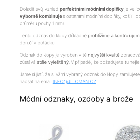
Doladit svůj vzhled
perfektními módními doplňky
je veli
výborně kombinuje
s ostatními módními doplňky, košilí i 
průměru pouhý 1 mm).
Tento odznak do klopy důkladně
prohlížíme a kontroluje
doručí v pořádku.
Odznak do klopy je vyroben v té
nejv
yšší
kvalitě
zpracován
zůstává
stále vyleštěný
. V případě, že požadujete tu nejlep
Jsme si jistí, že si Vámi vybraný odznak do klopy zamilujet
napsat na email
INFO@JLTOMAN.
CZ
Módní odznaky, ozdoby a brože