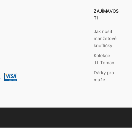
ZAJÍMAVOS
TI
Jak nosit
manžetové
knoflíčky
Kolekce
J.L.Toman
Dárky pro
muže