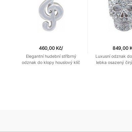
460,00 Kč
/
849,00 
y
Elegantní hudební stříbrný
Luxusní odznak do
o
odznak do klopy houslový klíč
lebka osazený čirý