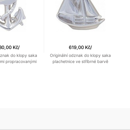
80,00 Kč
/
619,00 Kč
/
dznak do klopy saka
Originální odznak do klopy saka
O
lmi propracovanými
plachetnice ve stříbrné barvě
aily s lanem