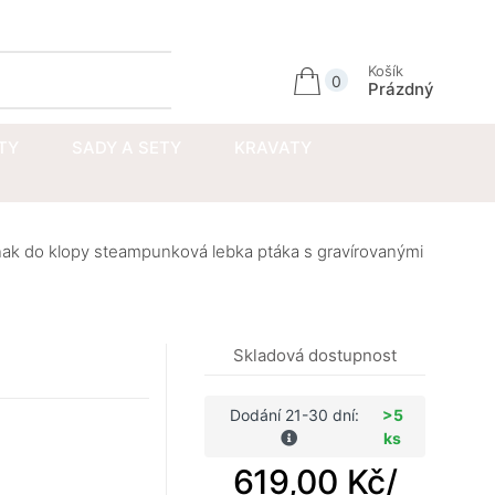
Přihlásit se
Košík
0
Prázdný
TY
SADY A SETY
KRAVATY
nak do klopy steampunková lebka ptáka s gravírovanými
Skladová dostupnost
Dodání 21-30 dní:
>5
ks
619,00 Kč
/