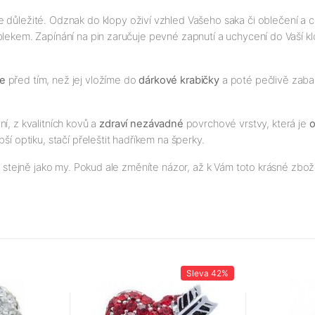
ce důležité. Odznak do klopy oživí vzhled Vašeho saka či oblečení a
oblekem. Zapínání na pin zaručuje pevné zapnutí a uchycení do Vaší kl
me
před tím, než jej vložíme do
dárkové krabičky
a poté pečlivě zabalí
í, z kvalitních kovů a
zdraví nezávadné
povrchové vrstvy, která je
o
ší optiku, stačí přeleštit hadříkem na šperky.
e stejně jako my. Pokud ale změníte názor, až k Vám toto krásné zboží
Sleva
42%