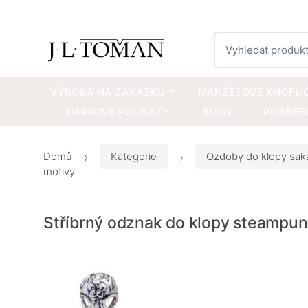
Vyhledat
VÝROBA NA ZAKÁZKU
MANŽETOVÉ KNOFLÍ
DÁRKOVÉ POUKAZY
BLOG
POTŘEBU
Domů
Kategorie
Ozdoby do klopy sak
motivy
Stříbrný odznak do klopy steampun