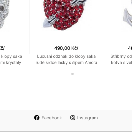
Kč
/
490,00 Kč
/
4
 klopy saka
Luxusní odznak do klopy saka
Stříbrný o
mi krystaly
rudé srdce lásky s šípem Amora
kotva s ve
s krystaly
det
Facebook
Instagram