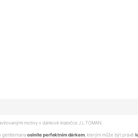
avírovanými motivy v dárkové krabičce J.L.TOMAN.
ho gentlemana
oslníte perfektním dárkem
, kterým může být právě
l