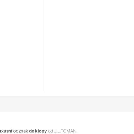
uxusní
odznak
do klopy
od
J.L.TOMAN.