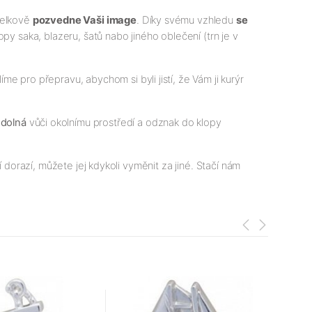
 celkově
pozvedne Vaši image
. Díky svému vzhledu
se
opy saka, blazeru, šatů nabo jiného oblečení (trn je v
me pro přepravu, abychom si byli jistí, že Vám ji kurýr
dolná
vůči okolnímu prostředí a odznak do klopy
 dorazí, můžete jej kdykoli vyměnit za jiné. Stačí nám