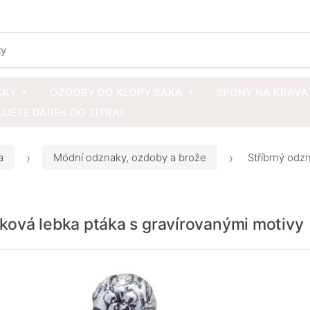
ČKY
OZDOBY DO KLOPY SAKA
SPONY NA KRAVA
JETE DÁREK DO ZÍTRA?
a
Módní odznaky, ozdoby a brože
Stříbrný odz
ková lebka ptáka s gravírovanými motivy