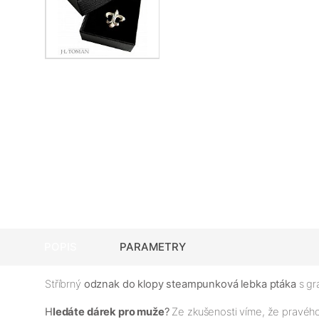
POPIS
PARAMETRY
Stříbrný
odznak do klopy steampunková lebka ptáka
s gr
H
ledáte dárek pro muže
?
Ze zkušenosti víme, že pravé