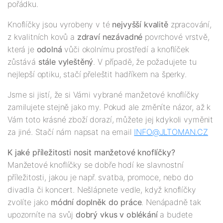
pořádku.
Knoflíčky jsou vyrobeny v té
nejv
yšší
kvalitě
zpracování,
z kvalitních kovů a
zdraví nezávadné
povrchové vrstvě,
která je
odolná
vůči okolnímu prostředí a knoflíček
zůstává
stále vyleštěný
. V případě, že požadujete tu
nejlepší optiku, stačí přeleštit hadříkem na šperky.
Jsme si jistí, že si Vámi vybrané manžetové knoflíčky
zamilujete stejně jako my. Pokud ale změníte názor, až k
Vám toto krásné zboží dorazí, můžete jej kdykoli vyměnit
za jiné. Stačí nám napsat na email
INFO@JLTOMAN.
CZ
K jaké příležitosti nosit manžetové knoflíčky?
Manžetové knoflíčky se dobře hodí ke slavnostní
příležitosti, jakou je např. svatba, promoce, nebo do
divadla či koncert. Nešlápnete vedle, když knoflíčky
zvolíte jako
módní doplněk do práce
. Nenápadně tak
upozorníte na svůj
dobrý vkus v oblékání
a budete