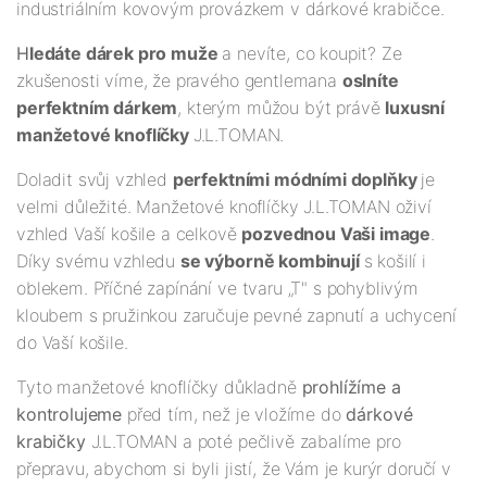
industriálním kovovým provázkem v dárkové krabičce.
H
ledáte dárek pro muže
a nevíte, co koupit? Ze
zkušenosti víme, že pravého gentlemana
oslníte
perfektním dárkem
, kterým můžou být právě
luxusní
manžetové knoflíčky
J.L.TOMAN.
Doladit svůj vzhled
perfektními módními doplňky
je
velmi důležité. Manžetové knoflíčky J.L.TOMAN oživí
vzhled Vaší košile a celkově
pozvednou Vaši image
.
Díky svému vzhledu
se výborně kombinují
s košilí i
oblekem. Příčné zapínání ve tvaru „T" s pohyblivým
kloubem s pružinkou zaručuje pevné zapnutí a uchycení
do Vaší košile.
Tyto manžetové knoflíčky důkladně
prohlížíme a
kontrolujeme
před tím, než je vložíme do
dárkové
krabičky
J.L.TOMAN a poté pečlivě zabalíme pro
přepravu, abychom si byli jistí, že Vám je kurýr doručí v