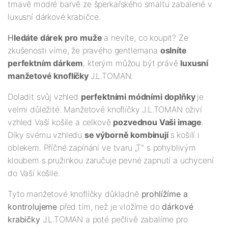
tmavě modré barvě ze šperkařského smaltu zabalené v
luxusní dárkové krabičce.
H
ledáte dárek pro muže
a nevíte, co koupit? Ze
zkušenosti víme, že pravého gentlemana
oslníte
perfektním dárkem
, kterým můžou být právě
luxusní
manžetové knoflíčky
J.L.TOMAN.
Doladit svůj vzhled
perfektními módními doplňky
je
velmi důležité. Manžetové knoflíčky J.L.TOMAN oživí
vzhled Vaší košile a celkově
pozvednou Vaši image
.
Díky svému vzhledu
se výborně kombinují
s košilí i
oblekem. Příčné zapínání ve tvaru „T" s pohyblivým
kloubem s pružinkou zaručuje pevné zapnutí a uchycení
do Vaší košile.
Tyto manžetové knoflíčky důkladně
prohlížíme a
kontrolujeme
před tím, než je vložíme do
dárkové
krabičky
J.L.TOMAN a poté pečlivě zabalíme pro