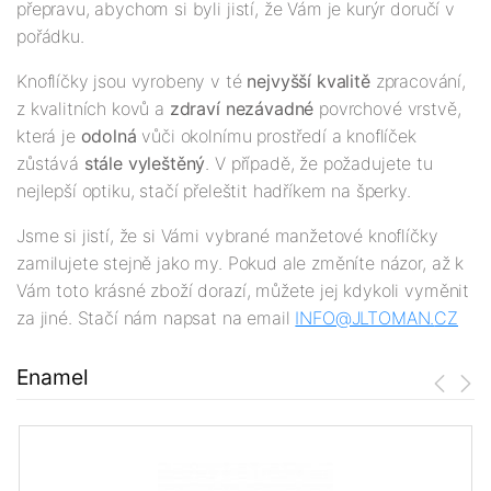
přepravu, abychom si byli jistí, že Vám je kurýr doručí v
pořádku.
Knoflíčky jsou vyrobeny v té
nejv
yšší
kvalitě
zpracování,
z kvalitních kovů a
zdraví nezávadné
povrchové vrstvě,
která je
odolná
vůči okolnímu prostředí a knoflíček
zůstává
stále vyleštěný
. V případě, že požadujete tu
nejlepší optiku, stačí přeleštit hadříkem na šperky.
Jsme si jistí, že si Vámi vybrané manžetové knoflíčky
zamilujete stejně jako my. Pokud ale změníte názor, až k
Vám toto krásné zboží dorazí, můžete jej kdykoli vyměnit
za jiné. Stačí nám napsat na email
INFO@JLTOMAN.
CZ
Enamel