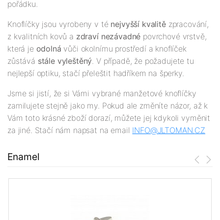
pořádku.
Knoflíčky jsou vyrobeny v té
nejv
yšší
kvalitě
zpracování,
z kvalitních kovů a
zdraví nezávadné
povrchové vrstvě,
která je
odolná
vůči okolnímu prostředí a knoflíček
zůstává
stále vyleštěný
. V případě, že požadujete tu
nejlepší optiku, stačí přeleštit hadříkem na šperky.
Jsme si jistí, že si Vámi vybrané manžetové knoflíčky
zamilujete stejně jako my. Pokud ale změníte názor, až k
Vám toto krásné zboží dorazí, můžete jej kdykoli vyměnit
za jiné. Stačí nám napsat na email
INFO@JLTOMAN.
CZ
Enamel