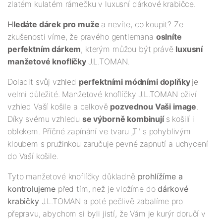
zlatém kulatém rámečku v luxusní dárkové krabičce.
H
ledáte dárek pro muže
a nevíte, co koupit? Ze
zkušenosti víme, že pravého gentlemana
oslníte
perfektním dárkem
, kterým můžou být právě
luxusní
manžetové knoflíčky
J.L.TOMAN.
Doladit svůj vzhled
perfektními módními doplňky
je
velmi důležité. Manžetové knoflíčky J.L.TOMAN oživí
vzhled Vaší košile a celkově
pozvednou Vaši image
.
Díky svému vzhledu
se výborně kombinují
s košilí i
oblekem. Příčné zapínání ve tvaru „T" s pohyblivým
kloubem s pružinkou zaručuje pevné zapnutí a uchycení
do Vaší košile.
Tyto manžetové knoflíčky důkladně
prohlížíme a
kontrolujeme
před tím, než je vložíme do
dárkové
krabičky
J.L.TOMAN a poté pečlivě zabalíme pro
přepravu, abychom si byli jistí, že Vám je kurýr doručí v