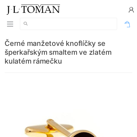
Vyhledávání:
0
Černé manžetové knoflíčky se
šperkařským smaltem ve zlatém
kulatém rámečku