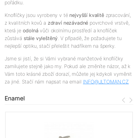
pořádku.
Knoflíčky jsou vyrobeny v té
nejv
yšší
kvalitě
zpracování,
z kvalitních kovů a
zdraví nezávadné
povrchové vrstvě,
která je
odolná
vůči okolnímu prostředí a knoflíček
zůstává
stále vyleštěný
. V případě, že požadujete tu
nejlepší optiku, stačí přeleštit hadříkem na šperky.
Jsme si jistí, že si Vámi vybrané manžetové knoflíčky
zamilujete stejně jako my. Pokud ale změníte názor, až k
Vám toto krásné zboží dorazí, můžete jej kdykoli vyměnit
za jiné. Stačí nám napsat na email
INFO@JLTOMAN.
CZ
Enamel