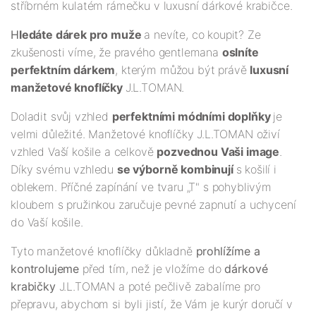
stříbrném kulatém rámečku v luxusní dárkové krabičce.
H
ledáte dárek pro muže
a nevíte, co koupit? Ze
zkušenosti víme, že pravého gentlemana
oslníte
perfektním dárkem
, kterým můžou být právě
luxusní
manžetové knoflíčky
J.L.TOMAN.
Doladit svůj vzhled
perfektními módními doplňky
je
velmi důležité. Manžetové knoflíčky J.L.TOMAN oživí
vzhled Vaší košile a celkově
pozvednou Vaši image
.
Díky svému vzhledu
se výborně kombinují
s košilí i
oblekem. Příčné zapínání ve tvaru „T" s pohyblivým
kloubem s pružinkou zaručuje pevné zapnutí a uchycení
do Vaší košile.
Tyto manžetové knoflíčky důkladně
prohlížíme a
kontrolujeme
před tím, než je vložíme do
dárkové
krabičky
J.L.TOMAN a poté pečlivě zabalíme pro
přepravu, abychom si byli jistí, že Vám je kurýr doručí v