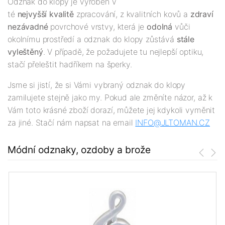
Odznak do klopy je vyroben v
té
nejv
yšší
kvalitě
zpracování, z kvalitních kovů a
zdraví
nezávadné
povrchové vrstvy, která je
odolná
vůči
okolnímu prostředí a odznak do klopy zůstává
stále
vyleštěný
. V případě, že požadujete tu nejlepší optiku,
stačí přeleštit hadříkem na šperky.
Jsme si jistí, že si Vámi vybraný odznak do klopy
zamilujete stejně jako my. Pokud ale změníte názor, až k
Vám toto krásné zboží dorazí, můžete jej kdykoli vyměnit
za jiné. Stačí nám napsat na email
INFO@JLTOMAN.
CZ
Módní odznaky, ozdoby a brože