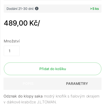
Dodání 21-30 dní:
>5 ks
489,00 Kč
/
Množství
Přidat do košíku
POPIS
PARAMETRY
Odznak do klopy saka
modrý knoflík s fialovým okrajem
v dárkové krabičce J.L.TOMAN.