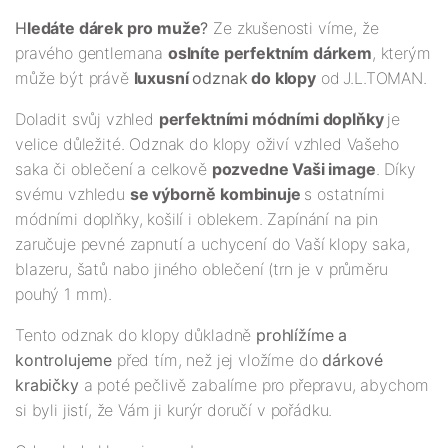
H
ledáte dárek pro muže
?
Ze zkušenosti víme, že
pravého gentlemana
oslníte perfektním dárkem
, kterým
může být právě
luxusní
odznak
do klopy
od
J.L.TOMAN.
Doladit svůj vzhled
perfektními módními doplňky
je
velice důležité. Odznak do klopy oživí vzhled Vašeho
saka či oblečení a celkově
pozvedne Vaši image
. Díky
svému vzhledu
se výborně kombinuje
s ostatními
módními doplňky, košilí i oblekem. Zapínání na pin
zaručuje pevné zapnutí a uchycení do Vaší klopy saka,
blazeru, šatů nabo jiného oblečení (trn je v průměru
pouhý 1 mm).
Tento odznak do klopy důkladně
prohlížíme a
kontrolujeme
před tím, než jej vložíme do
dárkové
krabičky
a poté pečlivě zabalíme pro přepravu, abychom
si byli jistí, že Vám ji kurýr doručí v pořádku.