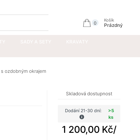
Přihlásit se
Košík
0
Prázdný
TY
SADY A SETY
KRAVATY
y s ozdobným okrajem
Skladová dostupnost
Dodání 21-30 dní:
>5
ks
1 200,00 Kč
/