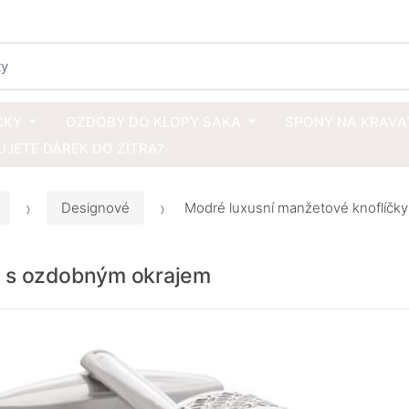
ČKY
OZDOBY DO KLOPY SAKA
SPONY NA KRAVA
JETE DÁREK DO ZÍTRA?
Designové
Modré luxusní manžetové knoflíčk
y s ozdobným okrajem