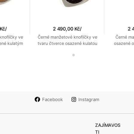
 Kč
/
2 490,00 Kč
/
2 
noflíčky ve
Černé manžetové knoflíčky ve
Černé ma
ené kulatým
tvaru čtverce osazené kulatou
osazené 
gřího oka
imitací kůže rejnoka
Facebook
Instagram
ZAJÍMAVOS
TI