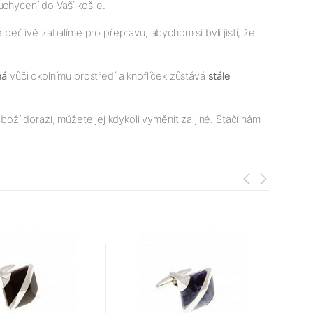
uchycení do Vaší košile.
ečlivě zabalíme pro přepravu, abychom si byli jistí, že
ná
vůči okolnímu prostředí a knoflíček zůstává
stále
boží dorazí, můžete jej kdykoli vyměnit za jiné. Stačí nám