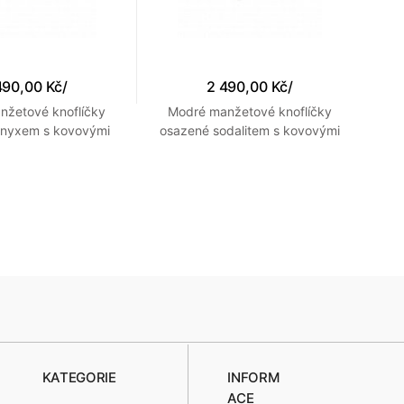
490,00 Kč
/
2 490,00 Kč
/
nžetové knoflíčky
Modré manžetové knoflíčky
onyxem s kovovými
osazené sodalitem s kovovými
ozdobami
ozdobami
KATEGORIE
INFORM
ACE