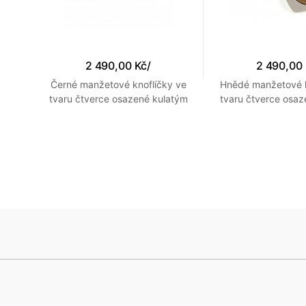
2 490,00 Kč
/
2 490,00
 s
Černé manžetové knoflíčky ve
Hnědé manžetové k
na a
tvaru čtverce osazené kulatým
tvaru čtverce osaz
kabochonem z onyxu
kabochonem z ty