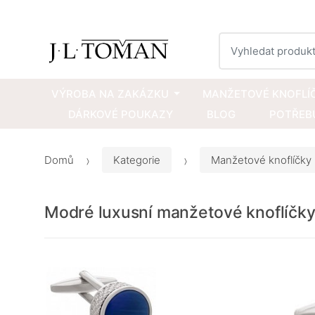
Vyhledat
VÝROBA NA ZAKÁZKU
MANŽETOVÉ KNOFLÍ
DÁRKOVÉ POUKAZY
BLOG
POTŘEBU
Domů
Kategorie
Manžetové knoflíčky
Modré luxusní manžetové knoflíčk