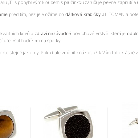
 tvaru „T" s pohyblivým kloubem s pružinkou zaručuje pevné zapnutí a 
jeme
před tím, než je vložíme do
dárkové krabičky
J.L.TOMAN a poté p
kvalitních kovů a
zdraví nezávadné
povrchové vrstvě, která je
odol
čí přeleštit hadříkem na šperky.
ujete stejně jako my. Pokud ale změníte názor, až k Vám toto krásné z