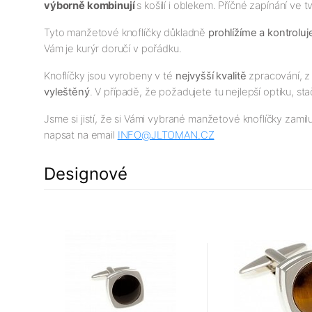
výborně kombinují
s košilí i oblekem. Příčné zapínání ve
Tyto manžetové knoflíčky důkladně
prohlížíme a kontrolu
Vám je kurýr doručí v pořádku.
Knoflíčky jsou vyrobeny v té
nejv
yšší
kvalitě
zpracování, z 
vyleštěný
. V případě, že požadujete tu nejlepší optiku, sta
Jsme si jistí, že si Vámi vybrané manžetové knoflíčky zamil
napsat na email
INFO@JLTOMAN.
CZ
Designové