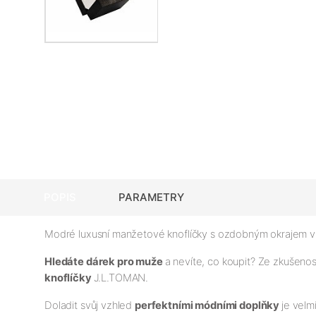
POPIS
PARAMETRY
Modré luxusní manžetové knoflíčky s ozdobným okrajem v
Hledáte dárek pro muže
a nevíte, co koupit? Ze zkušeno
knoflíčky
J.L.TOMAN.
Doladit svůj vzhled
perfektními módními doplňky
je velm