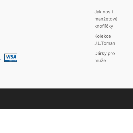
Jak nosit
manžetové
knoflíčky
Kolekce
J.L.Toman
Dárky pro
muže