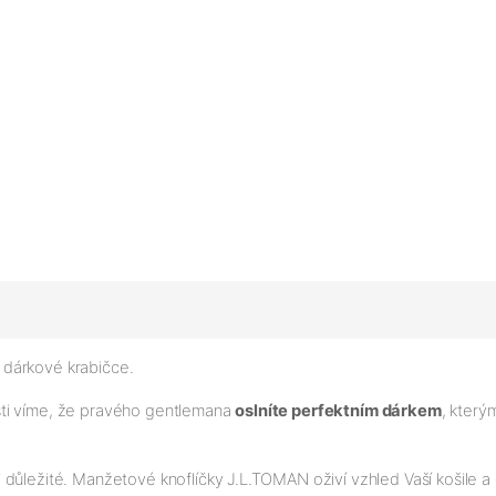
 dárkové krabičce.
sti víme, že pravého gentlemana
oslníte perfektním dárkem
, kter
i důležité. Manžetové knoflíčky J.L.TOMAN oživí vzhled Vaší košile 