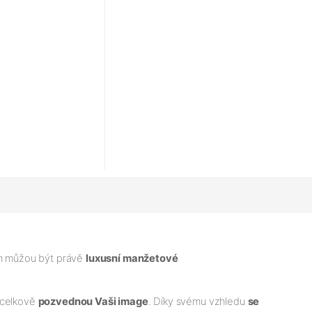
ým můžou být právě
luxusní manžetové
a celkově
pozvednou Vaši image
. Díky svému vzhledu
se