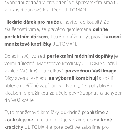
svobodní zednáři v provedení ve šperkařském smaltu
v luxusní dárkové krabičce J.L.TOMAN.
H
ledáte dárek pro muže
a nevíte, co koupit? Ze
zkušenosti víme, že pravého gentlemana
oslníte
perfektním dárkem
, kterým můžou být právě
luxusní
manžetové knoflíčky
J.L.TOMAN.
Doladit svůj vzhled
perfektními módními doplňky
je
velmi důležité. Manžetové knoflíčky J.L.TOMAN oživí
vzhled Vaší košile a celkově
pozvednou Vaši image
.
Díky svému vzhledu
se výborně kombinují
s košilí i
oblekem. Příčné zapínání ve tvaru „T" s pohyblivým
kloubem s pružinkou zaručuje pevné zapnutí a uchycení
do Vaší košile.
Tyto manžetové knoflíčky důkladně
prohlížíme a
kontrolujeme
před tím, než je vložíme do
dárkové
krabičky
J.L.TOMAN a poté pečlivě zabalíme pro