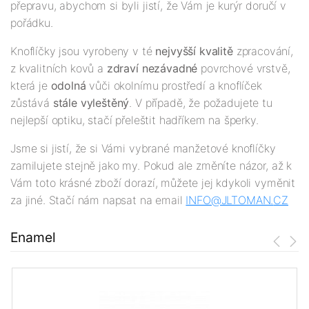
přepravu, abychom si byli jistí, že Vám je kurýr doručí v
pořádku.
Knoflíčky jsou vyrobeny v té
nejv
yšší
kvalitě
zpracování,
z kvalitních kovů a
zdraví nezávadné
povrchové vrstvě,
která je
odolná
vůči okolnímu prostředí a knoflíček
zůstává
stále vyleštěný
. V případě, že požadujete tu
nejlepší optiku, stačí přeleštit hadříkem na šperky.
Jsme si jistí, že si Vámi vybrané manžetové knoflíčky
zamilujete stejně jako my. Pokud ale změníte názor, až k
Vám toto krásné zboží dorazí, můžete jej kdykoli vyměnit
za jiné. Stačí nám napsat na email
INFO@JLTOMAN.
CZ
Enamel