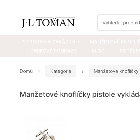
Vyhledat
VÝROBA NA ZAKÁZKU
MANŽETOVÉ KNOFLÍ
DÁRKOVÉ POUKAZY
BLOG
POTŘEBU
Domů
Kategorie
Manžetové knoflíčky
Manžetové knoflíčky pistole vyklád