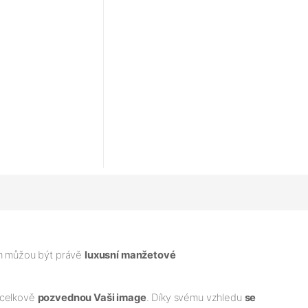
ým můžou být právě
luxusní manžetové
a celkově
pozvednou Vaši image
. Díky svému vzhledu
se