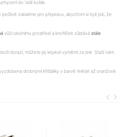
uchycení do Vaší košile.
ečlivě zabalíme pro přepravu, abychom si byli jistí, že
ná
vůči okolnímu prostředí a knoflíček zůstává
stále
boží dorazí, můžete jej kdykoli vyměnit za jiné. Stačí nám
je vyzdobena drobnými křištálky v barvě hnědé až oranžové.