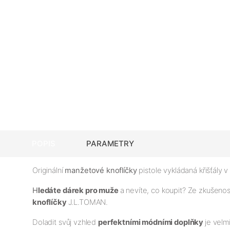
POPIS
PARAMETRY
Originální
manžetové knoflíčky
pistole vykládaná křišťály v
H
ledáte dárek pro muže
a nevíte, co koupit? Ze zkušeno
knoflíčky
J.L.TOMAN.
Doladit svůj vzhled
perfektními módními doplňky
je velm