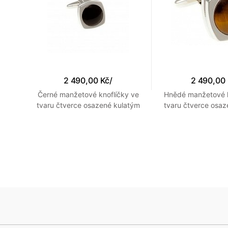
2 490,00 Kč
/
2 490,00
 s
Černé manžetové knoflíčky ve
Hnědé manžetové k
na a
tvaru čtverce osazené kulatým
tvaru čtverce osaz
kabochonem z onyxu
kabochonem z ty