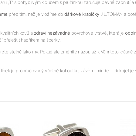
 tvaru „T" s pohyblivým kloubem s pružinkou zaručuje pevné zapnutí a 
jeme
před tím, než je vložíme do
dárkové krabičky
J.L.TOMAN a poté p
kvalitních kovů a
zdraví nezávadné
povrchové vrstvě, která je
odol
čí přeleštit hadříkem na šperky.
ujete stejně jako my. Pokud ale změníte názor, až k Vám toto krásné z
oflíček je propracovaný včetně kohoutku, závěru, mířidel... Rukojeť 