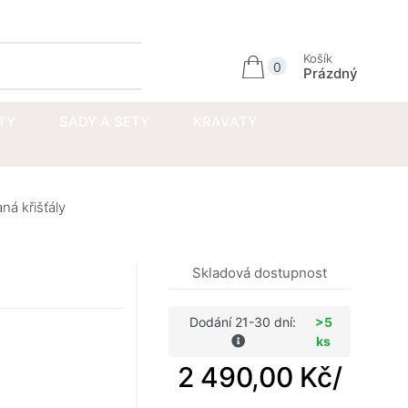
Přihlásit se
Košík
0
Prázdný
TY
SADY A SETY
KRAVATY
ná křišťály
Skladová dostupnost
Dodání 21-30 dní:
>5
ks
2 490,00 Kč
/