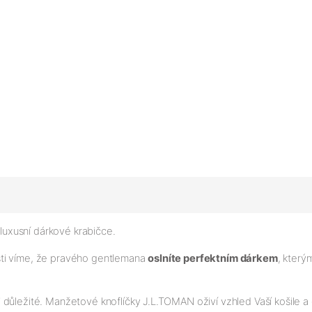
 luxusní dárkové krabičce.
sti víme, že pravého gentlemana
oslníte perfektním dárkem
, kter
i důležité. Manžetové knoflíčky J.L.TOMAN oživí vzhled Vaší košile 