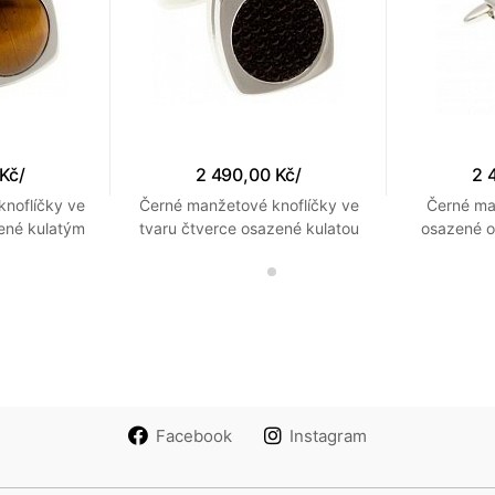
 Kč
/
2 490,00 Kč
/
2 
noflíčky ve
Černé manžetové knoflíčky ve
Černé ma
ené kulatým
tvaru čtverce osazené kulatou
osazené 
gřího oka
imitací kůže rejnoka
Facebook
Instagram