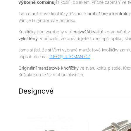
výborně kombinují
s košilí i oblekem. Příčné zapínání ve
Tyto manžetové knoflíčky důkladně
prohlížíme a kontrolu
Vám je kurýr doručí v pořádku.
Knoflíčky jsou vyrobeny v té
nejv
yšší
kvalitě
zpracování, z 
vyleštěný
. V případě, že požadujete tu nejlepší optiku, sta
Jsme si jistí, že si Vámi vybrané manžetové knoflíčky zamil
napsat na email
INFO@JLTOMAN.
CZ
Originální manžetové knoflíčky
ve tvaru koltu, pistole. Kn
Křišťály jsou též v v obou hlavních.
Designové