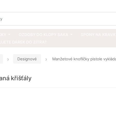
ČKY
OZDOBY DO KLOPY SAKA
SPONY NA KRAVA
JETE DÁREK DO ZÍTRA?
Designové
Manžetové knoflíčky pistole vykláda
aná křišťály