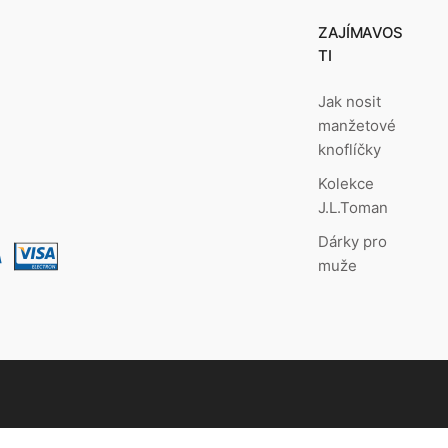
ZAJÍMAVOS
TI
Jak nosit
manžetové
knoflíčky
Kolekce
J.L.Toman
Dárky pro
muže