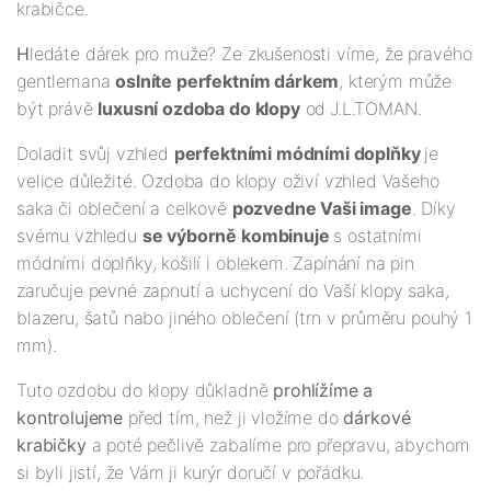
krabičce.
H
ledáte dárek pro muže? Ze zkušenosti víme, že pravého
gentlemana
oslníte perfektním dárkem
, kterým může
být právě
luxusní ozdoba do klopy
od
J.L.TOMAN.
Doladit svůj vzhled
perfektními módními doplňky
je
velice důležité. Ozdoba do klopy oživí vzhled Vašeho
saka či oblečení a celkově
pozvedne Vaši image
. Díky
svému vzhledu
se výborně kombinuje
s ostatními
módními doplňky, košilí i oblekem. Zapínání na pin
zaručuje pevné zapnutí a uchycení do Vaší klopy saka,
blazeru, šatů nabo jiného oblečení (trn v průměru pouhý 1
mm).
Tuto ozdobu do klopy důkladně
prohlížíme a
kontrolujeme
před tím, než ji vložíme do
dárkové
krabičky
a poté pečlivě zabalíme pro přepravu, abychom
si byli jistí, že Vám ji kurýr doručí v pořádku.