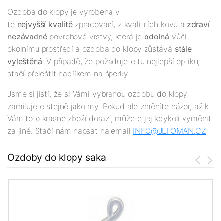
Ozdoba do klopy je vyrobena v
té
nejv
yšší
kvalitě
zpracování, z kvalitních kovů a
zdraví
nezávadné
povrchové vrstvy, která je
odolná
vůči
okolnímu prostředí a ozdoba do klopy zůstává
stále
vyleštěná
. V případě, že požadujete tu nejlepší optiku,
stačí přeleštit hadříkem na šperky.
Jsme si jistí, že si Vámi vybranou ozdobu do klopy
zamilujete stejně jako my. Pokud ale změníte názor, až k
Vám toto krásné zboží dorazí, můžete jej kdykoli vyměnit
za jiné. Stačí nám napsat na email
INFO@JLTOMAN.
CZ
Ozdoby do klopy saka