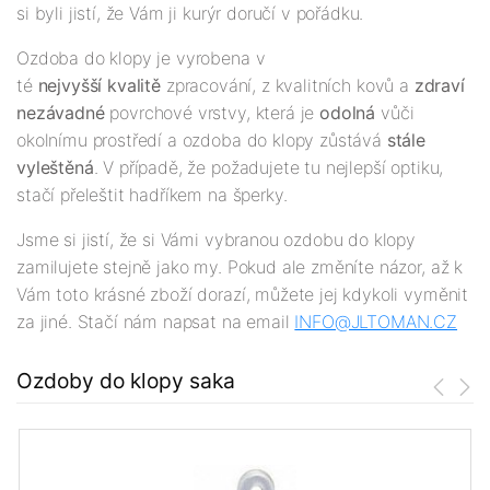
si byli jistí, že Vám ji kurýr doručí v pořádku.
Ozdoba do klopy je vyrobena v
té
nejvyšší kvalitě
zpracování, z kvalitních kovů a
zdraví
nezávadné
povrchové vrstvy, která je
odolná
vůči
okolnímu prostředí a ozdoba do klopy zůstává
stále
vyleštěná
. V případě, že požadujete tu nejlepší optiku,
stačí přeleštit hadříkem na šperky.
Jsme si jistí, že si Vámi vybranou ozdobu do klopy
zamilujete stejně jako my. Pokud ale změníte názor, až k
Vám toto krásné zboží dorazí, můžete jej kdykoli vyměnit
za jiné. Stačí nám napsat na email
INFO@JLTOMAN.CZ
Ozdoby do klopy saka