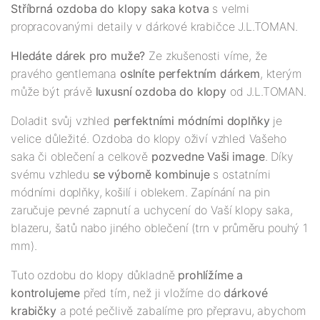
Stříbrná ozdoba do klopy saka kotva
s velmi
propracovanými detaily v dárkové krabičce J.L.TOMAN.
Hledáte dárek pro muže?
Ze zkušenosti víme, že
pravého gentlemana
oslníte perfektním dárkem
, kterým
může být právě
luxusní ozdoba do klopy
od
J.L.TOMAN.
Doladit svůj vzhled
perfektními módními doplňky
je
velice důležité. Ozdoba do klopy oživí vzhled Vašeho
saka či oblečení a celkově
pozvedne Vaši image
. Díky
svému vzhledu
se výborně kombinuje
s ostatními
módními doplňky, košilí i oblekem. Zapínání na pin
zaručuje pevné zapnutí a uchycení do Vaší klopy saka,
blazeru, šatů nabo jiného oblečení (trn v průměru pouhý 1
mm).
Tuto ozdobu do klopy důkladně
prohlížíme a
kontrolujeme
před tím, než ji vložíme do
dárkové
krabičky
a poté pečlivě zabalíme pro přepravu, abychom