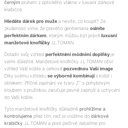
černým
pruhem z optického vlákna v luxusní dárkové
krabičce.
Hledáte dárek pro muže
a nevíte, co koupit? Ze
zkušenosti víme, že pravého gentlemana
oslníte
perfektním dárkem
, kterým můžou být právě
luxusní
manžetové knoflíčky
J.L.TOMAN.
Doladit svůj vzhled
perfektními módními doplňky
je
velmi důležité. Manžetové knoflíčky J.L.TOMAN oživí
vzhled Vaší košile a celkově
pozvednou Vaši image
.
Díky svému vzhledu
se výborně kombinují
s košilí i
oblekem. Příčné zapínání ve tvaru „T" s pohyblivým
kloubem s pružinkou zaručuje pevné zapnutí a uchycení
do Vaší košile.
Tyto manžetové knoflíčky důkladně
prohlížíme a
kontrolujeme
před tím, než je vložíme do
dárkové
krabičky
J.L.TOMAN a poté pečlivě zabalíme pro