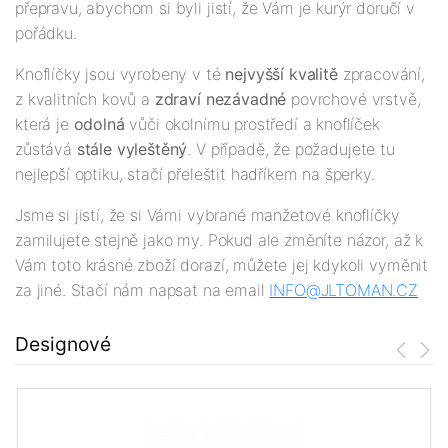
přepravu, abychom si byli jistí, že Vám je kurýr doručí v
pořádku.
Knoflíčky jsou vyrobeny v té
nejv
yšší
kvalitě
zpracování,
z kvalitních kovů a
zdraví nezávadné
povrchové vrstvě,
která je
odolná
vůči okolnímu prostředí a knoflíček
zůstává
stále vyleštěný
. V případě, že požadujete tu
nejlepší optiku, stačí přeleštit hadříkem na šperky.
Jsme si jistí, že si Vámi vybrané manžetové knoflíčky
zamilujete stejně jako my. Pokud ale změníte názor, až k
Vám toto krásné zboží dorazí, můžete jej kdykoli vyměnit
za jiné. Stačí nám napsat na email
INFO@JLTOMAN.
CZ
Designové