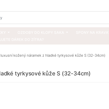
ČKY
OZDOBY DO KLOPY SAKA
SPONY NA KRAVA
JETE DÁREK DO ZÍTRA?
 luxusní kožený náramek z hladké tyrkysové kůže S (32-34cm)
hladké tyrkysové kůže S (32-34cm)
Délka ná