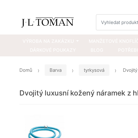
Vyhledat
VÝROBA NA ZAKÁZKU
MANŽETOVÉ KNOFLÍ
DÁRKOVÉ POUKAZY
BLOG
POTŘEBU
Domů
Barva
tyrkysová
Dvojitý
Dvojitý luxusní kožený náramek z 