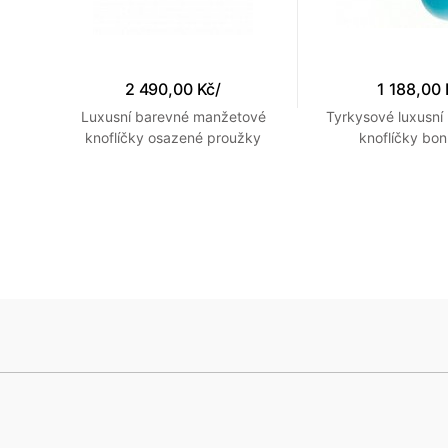
2 490,00 Kč
/
1 188,00 
saka
Luxusní barevné manžetové
Tyrkysové luxusn
m
knoflíčky osazené proužky
knoflíčky bo
abalonu a kouřové perleti se
zaoblenými kovovými okraji