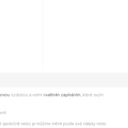
novou
ozdobou a velmi k
valitním zapínáním
, které svým
čení.
t společně nebo je můžete měnit podle své nálady nebo