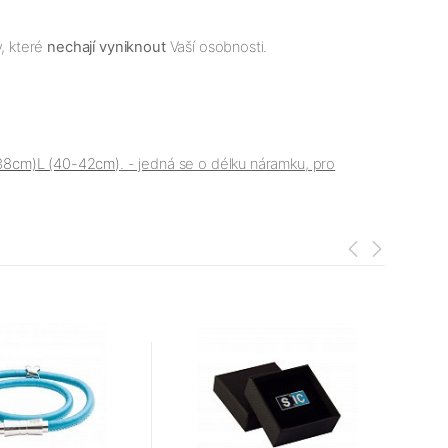
, které
nechají vyniknout
Vaší osobnosti.
38cm)
L (40-42cm)
. - jedná se o délku náramku, pro