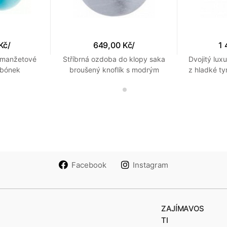
Kč
/
649,00 Kč
/
1 
í manžetové
Stříbrná ozdoba do klopy saka
Dvojitý lux
nbónek
broušený knoflík s modrým
z hladké ty
prošitím
Facebook
Instagram
ZAJÍMAVOS
TI