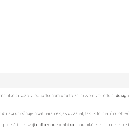
emná hladká kůže v jednoduchém přesto zajímavém vzhledu s
desig
binací umožňuje nosit náramek jak s casual, tak i k formálnímu oble
i poskládejte svoji
oblíbenou kombinaci
náramků, které budete nosi