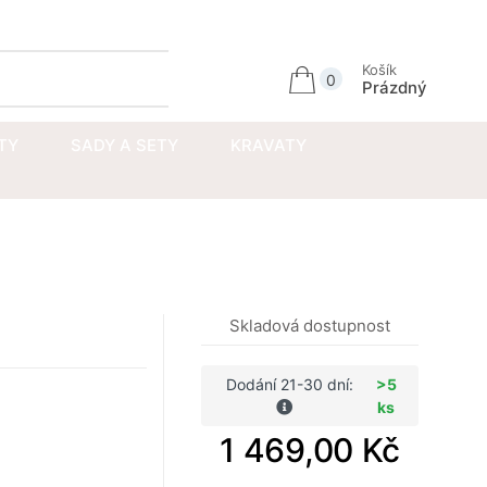
Přihlásit se
Košík
0
Prázdný
TY
SADY A SETY
KRAVATY
Skladová dostupnost
Dodání 21-30 dní:
>5
ks
ramku: S (32-34cm)
1 469,00 Kč