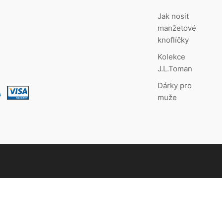
Jak nosit
manžetové
knoflíčky
Kolekce
J.L.Toman
Dárky pro
muže