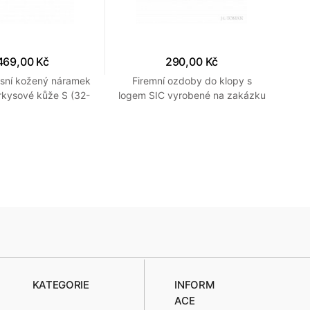
469,00 Kč
290,00 Kč
usní kožený náramek
Firemní ozdoby do klopy s
Dře
rkysové kůže S (32-
logem SIC vyrobené na zakázku
34cm)
KATEGORIE
INFORM
ACE