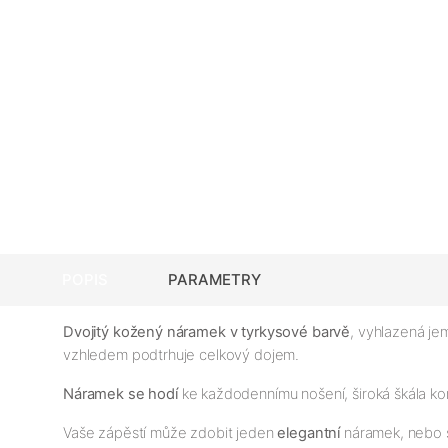
POPIS
PARAMETRY
Dvojitý kožený náramek v tyrkysové barvě
, vyhlazená j
vzhledem podtrhuje celkový dojem.
Náramek se hodí
ke každodennímu nošení, široká škála kom
Vaše zápěstí může zdobit jeden
elegantní
náramek, nebo s