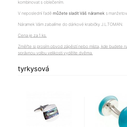
kombinovat s oblečením.
V neposlední řadě
můžete sladit Váš náramek
s manžetový
Náramek Vám zabalíme do dárkové krabičky J.L.TOMAN.
Cena je za 1 ks.
Změřte si prosím obvod zápěstí nebo místa, kde budete ná
správnou volbu velikosti vydělte dvěma.
tyrkysová