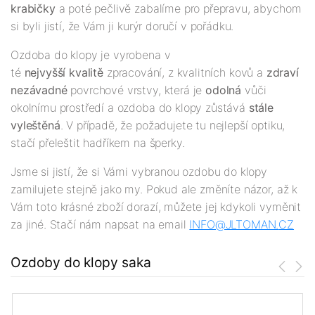
krabičky
a poté pečlivě zabalíme pro přepravu, abychom
si byli jistí, že Vám ji kurýr doručí v pořádku.
Ozdoba do klopy je vyrobena v
té
nejv
yšší
kvalitě
zpracování, z kvalitních kovů a
zdraví
nezávadné
povrchové vrstvy, která je
odolná
vůči
okolnímu prostředí a ozdoba do klopy zůstává
stále
vyleštěná
. V případě, že požadujete tu nejlepší optiku,
stačí přeleštit hadříkem na šperky.
Jsme si jistí, že si Vámi vybranou ozdobu do klopy
zamilujete stejně jako my. Pokud ale změníte názor, až k
Vám toto krásné zboží dorazí, můžete jej kdykoli vyměnit
za jiné. Stačí nám napsat na email
INFO@JLTOMAN.
CZ
Ozdoby do klopy saka