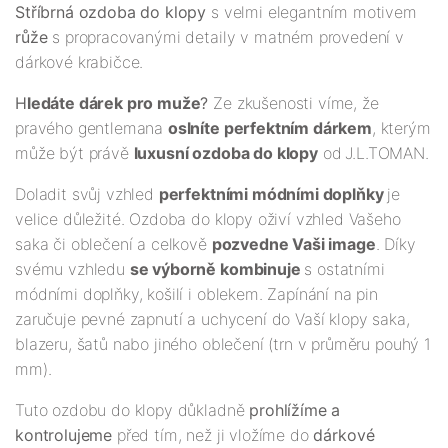
Stříbrná ozdoba do klopy
s velmi elegantním motivem
růže
s propracovanými detaily v matném provedení v
dárkové krabičce.
H
ledáte dárek pro muže
?
Ze zkušenosti víme, že
pravého gentlemana
oslníte perfektním dárkem
, kterým
může být právě
luxusní ozdoba do klopy
od
J.L.TOMAN.
Doladit svůj vzhled
perfektními módními doplňky
je
velice důležité. Ozdoba do klopy oživí vzhled Vašeho
saka či oblečení a celkově
pozvedne Vaši image
. Díky
svému vzhledu
se výborně kombinuje
s ostatními
módními doplňky, košilí i oblekem. Zapínání na pin
zaručuje pevné zapnutí a uchycení do Vaší klopy saka,
blazeru, šatů nabo jiného oblečení (trn v průměru pouhý 1
mm).
Tuto ozdobu do klopy důkladně
prohlížíme a
kontrolujeme
před tím, než ji vložíme do
dárkové