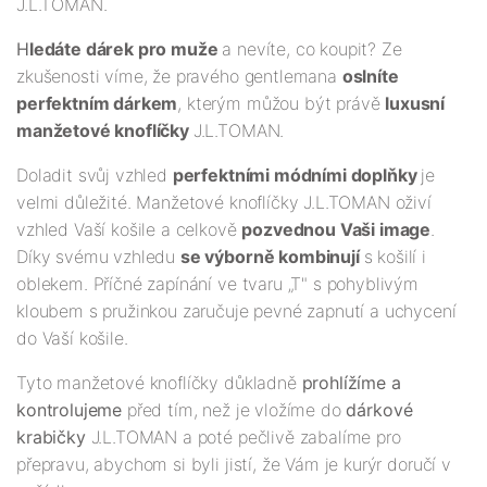
J.L.TOMAN.
H
ledáte dárek pro muže
a nevíte, co koupit? Ze
zkušenosti víme, že pravého gentlemana
oslníte
perfektním dárkem
, kterým můžou být právě
luxusní
manžetové knoflíčky
J.L.TOMAN.
Doladit svůj vzhled
perfektními módními doplňky
je
velmi důležité. Manžetové knoflíčky J.L.TOMAN oživí
vzhled Vaší košile a celkově
pozvednou Vaši image
.
Díky svému vzhledu
se výborně kombinují
s košilí i
oblekem. Příčné zapínání ve tvaru „T" s pohyblivým
kloubem s pružinkou zaručuje pevné zapnutí a uchycení
do Vaší košile.
Tyto manžetové knoflíčky důkladně
prohlížíme a
kontrolujeme
před tím, než je vložíme do
dárkové
krabičky
J.L.TOMAN a poté pečlivě zabalíme pro
přepravu, abychom si byli jistí, že Vám je kurýr doručí v