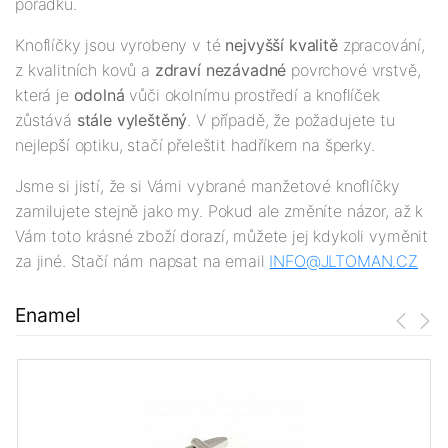
pořádku.
Knoflíčky jsou vyrobeny v té
nejv
yšší
kvalitě
zpracování,
z kvalitních kovů a
zdraví nezávadné
povrchové vrstvě,
která je
odolná
vůči okolnímu prostředí a knoflíček
zůstává
stále vyleštěný
. V případě, že požadujete tu
nejlepší optiku, stačí přeleštit hadříkem na šperky.
Jsme si jistí, že si Vámi vybrané manžetové knoflíčky
zamilujete stejně jako my. Pokud ale změníte názor, až k
Vám toto krásné zboží dorazí, můžete jej kdykoli vyměnit
za jiné. Stačí nám napsat na email
INFO@JLTOMAN.
CZ
Enamel