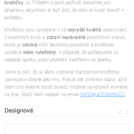
krabičky
J.L.TOMAN a poté pečlivě zabalíme pro
přepravu, abychom si byli jistí, že Vám je kurýr doručí v
pořádku.
Knoflíčky jsou vyrobeny v té
nejv
yšší
kvalitě
zpracování,
z kvalitních kovů a
zdraví nezávadné
povrchové vrstvě,
která je
odolná
vůči okolnímu prostředí a knoflíček
zůstává
stále vyleštěný
. V případě, že požadujete tu
nejlepší optiku, stačí přeleštit hadříkem na šperky.
Jsme si jistí, že si Vámi vybrané manžetové knoflíčky
zamilujete stejně jako my. Pokud ale změníte názor, až k
Vám toto krásné zboží dorazí, můžete jej kdykoli vyměnit
za jiné. Stačí nám napsat na email
INFO@JLTOMAN.
CZ
Designové