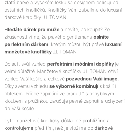
zlaté
barvě a vysokém lesku se designem odlišují od
ostatních knoflíčků. Knoflíčky Vám zabalíme do luxusní
dárkové krabičky J.L.TOMAN.
H
ledáte dárek pro muže
a nevíte, co koupit? Ze
zkušenosti víme, že pravého gentlemana
oslníte
perfektním dárkem
, kterým můžou být právě
luxusní
manžetové knoflíčky
J.L.TOMAN.
Doladit svůj vzhled
perfektními módními doplňky
je
velmi důležité. Manžetové knoflíčky J.L.TOMAN oživí
vzhled Vaší košile a celkově
pozvednou Vaši image
.
Díky svému vzhledu
se výborně kombinují
s košilí i
oblekem. Příčné zapínání ve tvaru „T" s pohyblivým
kloubem s pružinkou zaručuje pevné zapnutí a uchycení
do Vaší košile.
Tyto manžetové knoflíčky důkladně
prohlížíme a
kontrolujeme
před tím, než je vložíme do
dárkové