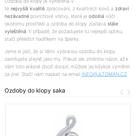
Ozdoba do klopy je vyrobena v
té
nejv
yšší
kvalitě
zpracování, z kvalitních kovů a
zdraví
nezávadné
povrchové vrstvy, která je
odolná
vůči
okolnímu prostředí a ozdoba do klopy zůstává
stále
vyleštěná
. V případě, že požadujete tu nejlepší optiku,
stačí přeleštit hadříkem na šperky.
Jsme si jistí, že si Vámi vybranou ozdobu do klopy
zamilujete stejně jako my. Pokud ale změníte názor, až k
Vám toto krásné zboží dorazí, můžete jej kdykoli vyměnit
za jiné. Stačí nám napsat na email
INFO@JLTOMAN.
CZ
Ozdoby do klopy saka