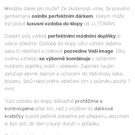
H
ledáte dárek pro muže? Ze zkušenosti víme, že pravého
gentlemana
oslníte perfektním dárkem
, kterým může
být právě
luxusní ozdoba do klopy
od
J.L.TOMAN.
Doladit svůj vzhled
perfektními módními doplňky
je
velice důležité. Ozdoba do klopy oživí vzhled Vašeho
saka či oblečení a celkově
pozvedne Vaši image
. Díky
svému vzhledu
se výborně kombinuje
s ostatními
módními doplňky, košilí i oblekem. Zapínání na pin
zaručuje pevné zapnutí a uchycení do Vaší klopy saka,
blazeru, šatů nabo jiného oblečení (trn v průměru pouhý 1
mm).
Tuto ozdobu do klopy důkladně
prohlížíme a
kontrolujeme
před tím, než ji vložíme do
dárkové
krabičky
a poté pečlivě zabalíme pro přepravu, abychom
si byli jistí, že Vám ji kurýr doručí v pořádku.