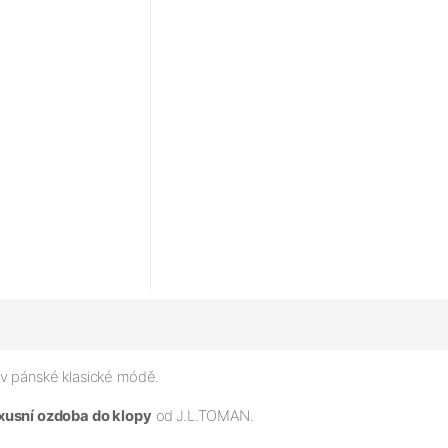
i v pánské klasické módě.
xusní ozdoba do klopy
od
J.L.TOMAN.