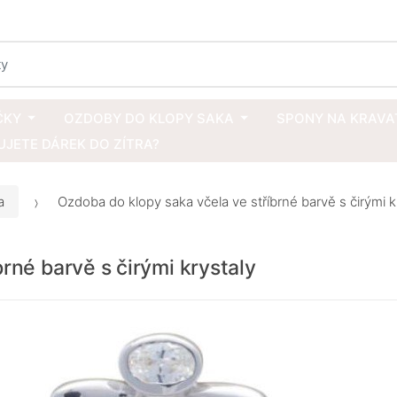
ČKY
OZDOBY DO KLOPY SAKA
SPONY NA KRAVA
JETE DÁREK DO ZÍTRA?
a
Ozdoba do klopy saka včela ve stříbrné barvě s čirými k
rné barvě s čirými krystaly