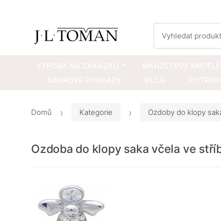
Vyhledat
VÝROBA NA ZAKÁZKU
MANŽETOVÉ KNOFLÍ
DÁRKOVÉ POUKAZY
BLOG
POTŘEBU
Domů
Kategorie
Ozdoby do klopy sak
Ozdoba do klopy saka včela ve stříb