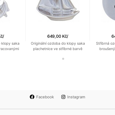
Kč
/
649,00 Kč
/
6
 klopy saka
Originální ozdoba do klopy saka
Stříbrná o
pracovanými
plachetnice ve stříbrné barvě
broušený
Facebook
Instagram