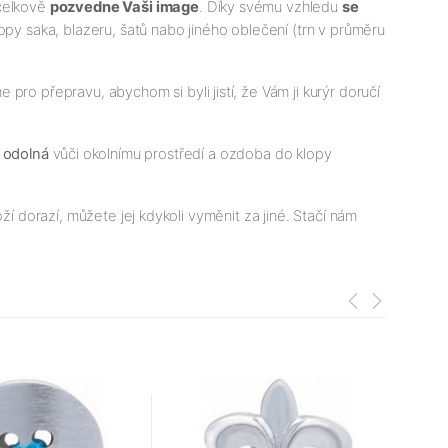
 celkově
pozvedne Vaši image
. Díky svému vzhledu
se
lopy saka, blazeru, šatů nabo jiného oblečení (trn v průměru
 pro přepravu, abychom si byli jistí, že Vám ji kurýr doručí
e
odolná
vůči okolnímu prostředí a ozdoba do klopy
í dorazí, můžete jej kdykoli vyměnit za jiné. Stačí nám