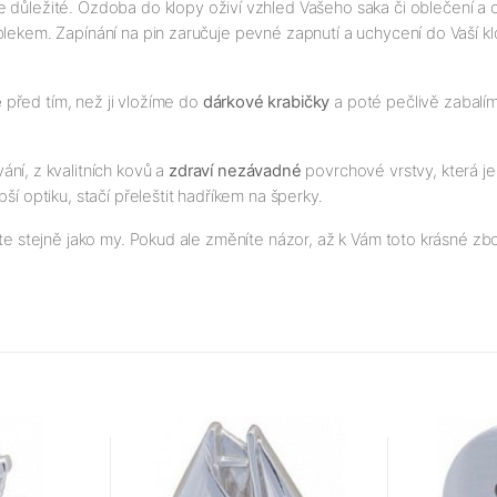
ce důležité. Ozdoba do klopy oživí vzhled Vašeho saka či oblečení a
 oblekem. Zapínání na pin zaručuje pevné zapnutí a uchycení do Vaší k
e
před tím, než ji vložíme do
dárkové krabičky
a poté pečlivě zabalíme
ní, z kvalitních kovů a
zdraví nezávadné
povrchové vrstvy, která j
ší optiku, stačí přeleštit hadříkem na šperky.
te stejně jako my. Pokud ale změníte názor, až k Vám toto krásné zbož