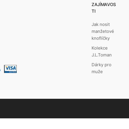
ZAJÍMAVOS
TI
Jak nosit
manžetové
knoflíčky
Kolekce
J.L.Toman
Dárky pro
muže