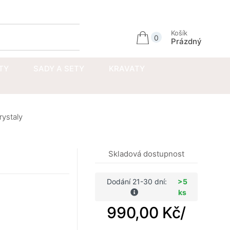
Přihlásit se
Košík
0
Prázdný
TY
SADY A SETY
KRAVATY
rystaly
Skladová dostupnost
Dodání 21-30 dní:
>5
ks
990,00 Kč
/