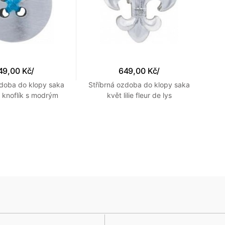
49,00 Kč
/
649,00 Kč
/
zdoba do klopy saka
Stříbrná ozdoba do klopy saka
 knoflík s modrým
květ lilie fleur de lys
st
prošitím