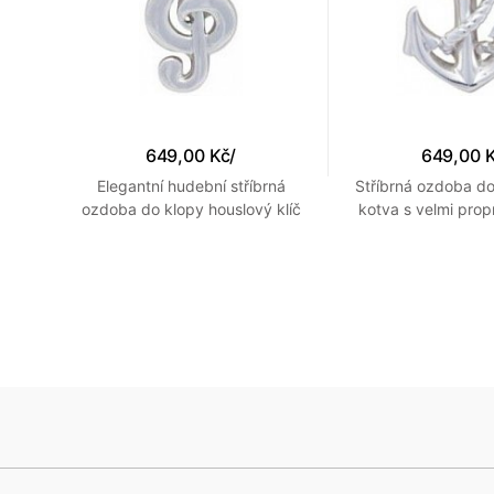
649,00 Kč
/
649,00 
s
Elegantní hudební stříbrná
Stříbrná ozdoba do
ozdoba do klopy houslový klíč
kotva s velmi pro
detaily