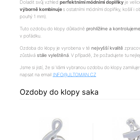
Doladit svůj vzhled
perfektními módními doplňky
je veli
výborně kombinuje
s ostatními módními doplňky, košilí i
pouhý 1 mm).
Tuto ozdobu do klopy důkladně
prohlížíme a kontrolujem
v pořádku.
Ozdoba do klopy je vyrobena v té
nejv
yšší
kvalitě
zpracová
zůstává
stále vyleštěná
. V případě, že požadujete tu nejlep
Jsme si jistí, že si Vámi vybranou ozdobu do klopy zamiluje
napsat na email
INFO@JLTOMAN.
CZ
Ozdoby do klopy saka
34%