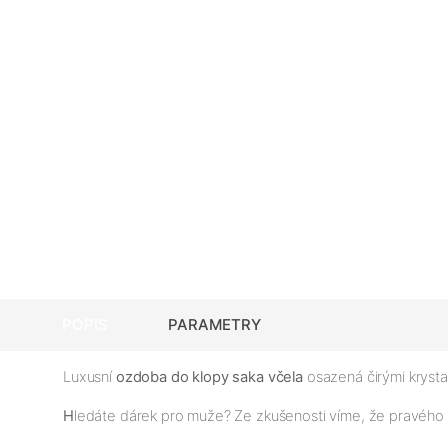
POPIS
PARAMETRY
Luxusní
ozdoba do klopy saka včela
osazená čirými krysta
H
ledáte dárek pro muže? Ze zkušenosti víme, že pravéh