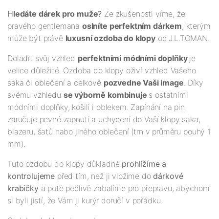
H
ledáte dárek pro muže
?
Ze zkušenosti víme, že
pravého gentlemana
oslníte perfektním dárkem
, kterým
může být právě
luxusní ozdoba do klopy
od
J.L.TOMAN.
Doladit svůj vzhled
perfektními módními doplňky
je
velice důležité. Ozdoba do klopy oživí vzhled Vašeho
saka či oblečení a celkově
pozvedne Vaši image
. Díky
svému vzhledu
se výborně kombinuje
s ostatními
módními doplňky, košilí i oblekem. Zapínání na pin
zaručuje pevné zapnutí a uchycení do Vaší klopy saka,
blazeru, šatů nabo jiného oblečení (trn v průměru pouhý 1
mm).
Tuto ozdobu do klopy důkladně
prohlížíme a
kontrolujeme
před tím, než ji vložíme do
dárkové
krabičky
a poté pečlivě zabalíme pro přepravu, abychom
si byli jistí, že Vám ji kurýr doručí v pořádku.