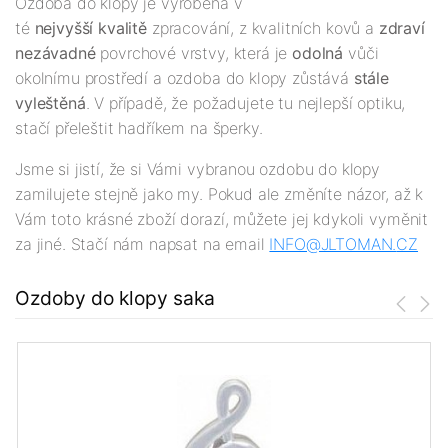
Ozdoba do klopy je vyrobena v
té
nejv
yšší
kvalitě
zpracování, z kvalitních kovů a
zdraví
nezávadné
povrchové vrstvy, která je
odolná
vůči
okolnímu prostředí a ozdoba do klopy zůstává
stále
vyleštěná
. V případě, že požadujete tu nejlepší optiku,
stačí přeleštit hadříkem na šperky.
Jsme si jistí, že si Vámi vybranou ozdobu do klopy
zamilujete stejně jako my. Pokud ale změníte názor, až k
Vám toto krásné zboží dorazí, můžete jej kdykoli vyměnit
za jiné. Stačí nám napsat na email
INFO@JLTOMAN.
CZ
Ozdoby do klopy saka