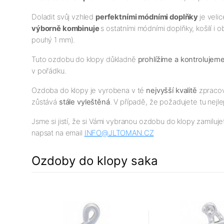
Doladit svůj vzhled
perfektními módními doplňky
je veli
výborně kombinuje
s ostatními módními doplňky, košilí i
pouhý 1 mm).
Tuto ozdobu do klopy důkladně
prohlížíme a kontrolujem
v pořádku.
Ozdoba do klopy je vyrobena v té
nejv
yšší
kvalitě
zpracová
zůstává
stále vyleštěná
. V případě, že požadujete tu nejlep
Jsme si jistí, že si Vámi vybranou ozdobu do klopy zamiluje
napsat na email
INFO@JLTOMAN.
CZ
Ozdoby do klopy saka
34%