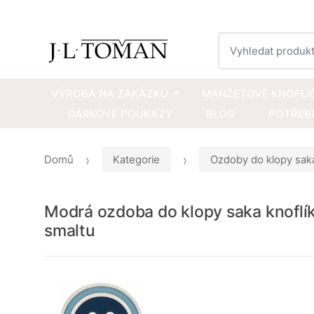
Vyhledat
VÝROBA NA ZAKÁZKU
MANŽETOVÉ KNOFLÍ
DÁRKOVÉ POUKAZY
BLOG
POTŘEBU
Domů
Kategorie
Ozdoby do klopy sak
Modrá ozdoba do klopy saka knoflí
smaltu