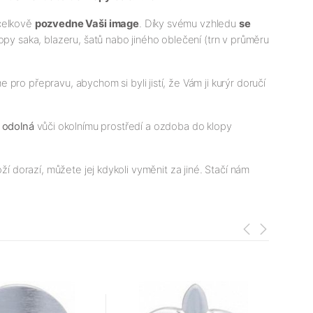
 celkově
pozvedne Vaši image
. Díky svému vzhledu
se
lopy saka, blazeru, šatů nabo jiného oblečení (trn v průměru
 pro přepravu, abychom si byli jistí, že Vám ji kurýr doručí
e
odolná
vůči okolnímu prostředí a ozdoba do klopy
í dorazí, můžete jej kdykoli vyměnit za jiné. Stačí nám