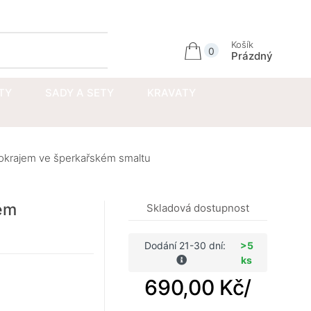
Přihlásit se
Košík
0
Prázdný
TY
SADY A SETY
KRAVATY
 okrajem ve šperkařském smaltu
kém
Skladová dostupnost
Dodání 21-30 dní:
>5
ks
690,00 Kč
/