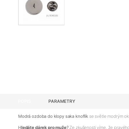
POPIS
PARAMETRY
Modrá ozdoba do klopy saka knoflík
se světle modrým okr
H
ledáte dárek pro muže
?
Ze zkušenosti víme, že pravé