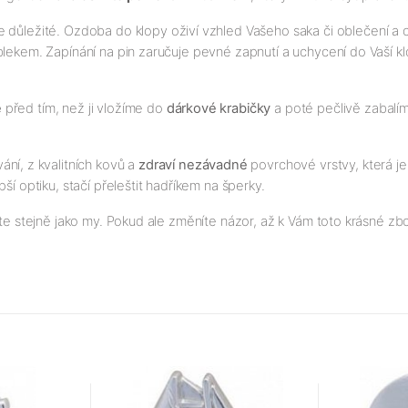
ce důležité. Ozdoba do klopy oživí vzhled Vašeho saka či oblečení a
 oblekem. Zapínání na pin zaručuje pevné zapnutí a uchycení do Vaší k
e
před tím, než ji vložíme do
dárkové krabičky
a poté pečlivě zabalíme
ní, z kvalitních kovů a
zdraví nezávadné
povrchové vrstvy, která j
ší optiku, stačí přeleštit hadříkem na šperky.
te stejně jako my. Pokud ale změníte názor, až k Vám toto krásné zbož