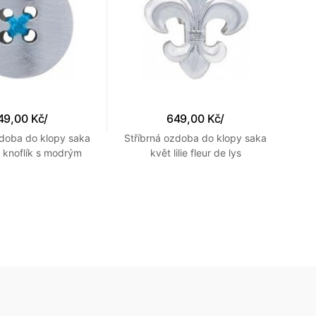
49,00 Kč
/
649,00 Kč
/
zdoba do klopy saka
Stříbrná ozdoba do klopy saka
 knoflík s modrým
květ lilie fleur de lys
st
prošitím