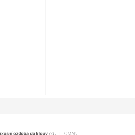
uxusní ozdoba do klopy
od
J.L.TOMAN.