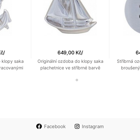
Kč
/
649,00 Kč
/
6
 klopy saka
Originální ozdoba do klopy saka
Stříbrná o
pracovanými
plachetnice ve stříbrné barvě
broušený
Facebook
Instagram