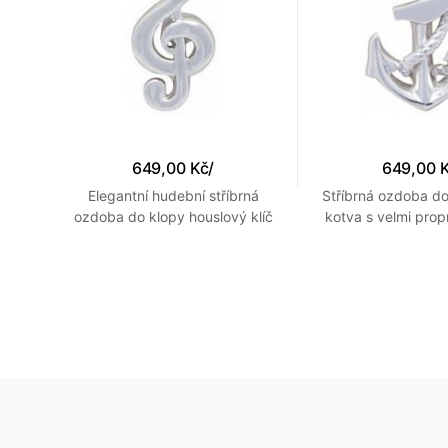
649,00 Kč
/
649,00 
s
Elegantní hudební stříbrná
Stříbrná ozdoba do
ozdoba do klopy houslový klíč
kotva s velmi pro
detaily