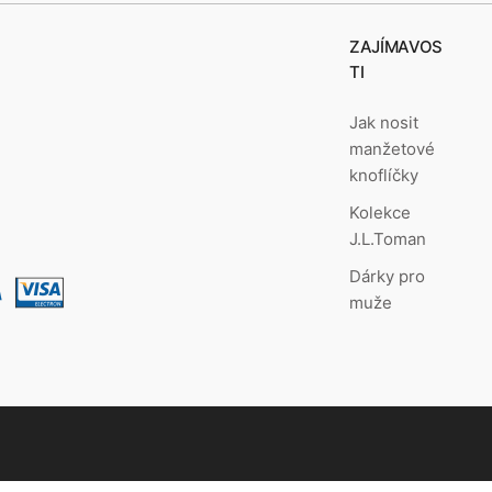
ZAJÍMAVOS
TI
Jak nosit
manžetové
knoflíčky
Kolekce
J.L.Toman
Dárky pro
muže