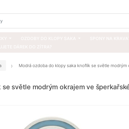
ČKY
OZDOBY DO KLOPY SAKA
SPONY NA KRAVA
JETE DÁREK DO ZÍTRA?
a
Modrá ozdoba do klopy saka knoflík se světle modrým
k se světle modrým okrajem ve šperkařs