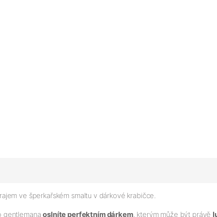
ajem ve šperkařském smaltu v dárkové krabičce.
ho gentlemana
oslníte perfektním dárkem
, kterým může být právě
l