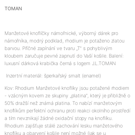
TOMAN
Manžetové knoflíčky námořnické, výborný dárek pro
námořníka, modrý podklad, rhodium je potaženo zlatou
barvou. Příčné zapínání ve tvaru „T" s pohyblivým
kloubem zaručuje pevné zapnutí do Vaší košile. Balení:
luxusní dárková krabička černá s logem J.L.TOMAN
Inzertní materiál: šperkařský smalt (enamel)
Kov: Rhodium Manžetové knoflíky jsou potažené rhodiem
- vzácným kovem ze skupiny „platina", který je přibližně o
50% dražší než známá platina. To nabízí manžetovým
knoflíkům perfektní ochranu proti reakci okolního prostředí
a tím nevznikají žádné oxidační stopy na knoflíku.
Rhodium zajišťuje stálé zachování lesku manžetového
knoflíku a obarvení košile není možné (jak se u