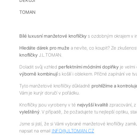
DĚKUJI
TOMAN
Bílé luxusní manžetové knoflíčky
s ozdobným okrajem v ind
Hledáte dárek pro muže
a nevíte, co koupit? Ze zkušeno
knoflíčky
J.L.TOMAN.
Doladit svůj vzhled
perfektními módními doplňky
je velmi
výborně kombinují
s košilí i oblekem. Příčné zapínání ve 
Tyto manžetové knoflíčky důkladně
prohlížíme a kontrolu
Vám je kurýr doručí v pořádku.
Knoflíčky jsou vyrobeny v té
nejvyšší kvalitě
zpracování, z 
vyleštěný
. V případě, že požadujete tu nejlepší optiku, sta
Jsme si jistí, že si Vámi vybrané manžetové knoflíčky zamil
napsat na email
INFO@JLTOMAN.CZ