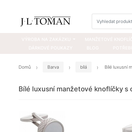
Vyhledat
VÝROBA NA ZAKÁZKU
MANŽETOVÉ KNOFLÍ
DÁRKOVÉ POUKAZY
BLOG
POTŘEBU
Domů
Barva
bílá
Bílé luxusní 
Bílé luxusní manžetové knoflíčky s