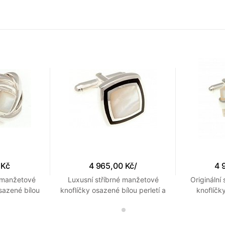
 Kč
4 965,00 Kč
/
4 
é manžetové
Luxusní stříbrné manžetové
Originální
sazené bílou
knoflíčky osazené bílou perletí a
knoflíčk
rámečkem z černého onyxu
dokonale 