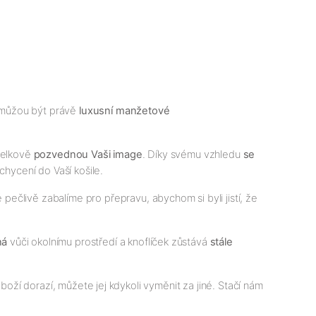
 můžou být právě
luxusní manžetové
 celkově
pozvednou Vaši image
. Díky svému vzhledu
se
chycení do Vaší košile.
ečlivě zabalíme pro přepravu, abychom si byli jistí, že
ná
vůči okolnímu prostředí a knoflíček zůstává
stále
boží dorazí, můžete jej kdykoli vyměnit za jiné. Stačí nám