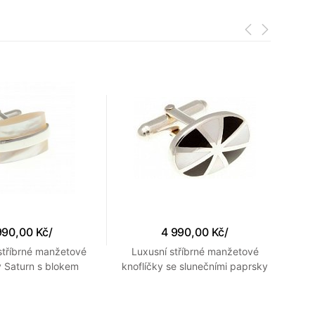
990,00 Kč
/
4 990,00 Kč
/
 stříbrné manžetové
Luxusní stříbrné manžetové
y Saturn s blokem
knoflíčky se slunečními paprsky
ma
opracované perleti
osazené polodrahokamy
onyxem a perletí