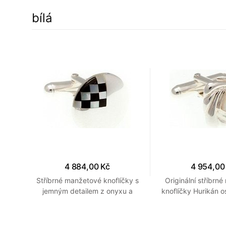
bílá
4 884,00 Kč
4 954,00
y s
Stříbrné manžetové knoflíčky s
Originální stříbrn
 z
jemným detailem z onyxu a
knoflíčky Hurikán o
perleti připomínající šachovnici
perletí