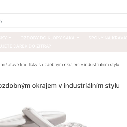
ČKY
OZDOBY DO KLOPY SAKA
SPONY NA KRAVA
JETE DÁREK DO ZÍTRA?
manžetové knoflíčky s ozdobným okrajem v industriálním stylu
 ozdobným okrajem v industriálním stylu