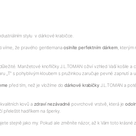
ustriálním stylu v dárkové krabičce.
sti víme, že pravého gentlemana
oslníte perfektním dárkem
, kterým
 důležité. Manžetové knoflíčky J.L.TOMAN oživí vzhled Vaší košile a
tvaru „T" s pohyblivým kloubem s pružinkou zaručuje pevné zapnutí a u
jeme
před tím, než je vložíme do
dárkové krabičky
J.L.TOMAN a poté p
kvalitních kovů a
zdraví nezávadné
povrchové vrstvě, která je
odol
čí přeleštit hadříkem na šperky.
ujete stejně jako my. Pokud ale změníte názor, až k Vám toto krásné z