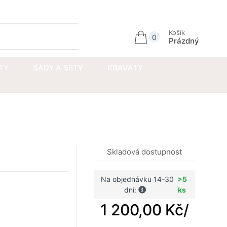
Přihlásit se
Košík
0
Prázdný
TY
SADY A SETY
KRAVATY
Skladová dostupnost
Na objednávku 14-30
>5
dní:
ks
1 200,00 Kč
/