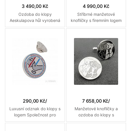
3 490,00 Kč
4 990,00 Kč
Ozdoba do klopy
Stříbrné manžetové
Aeskulapova hůl vyrobená
knoflíčky s firemním logem
na zakázku
Plastika vyrobené na
zakázku
290,00 Kč
/
7 658,00 Kč
/
Luxusní odznak do klopy s
Manžetové knoflíčky a
logem Společnost pro
ozdoba do klopy s
sportovní traumatologii a
osobním erbem vyrobené
artroskopii vyrobený na
na zakázku