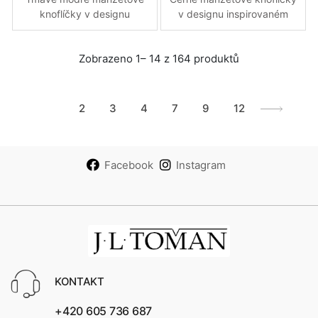
knoflíčky v designu
v designu inspirovaném
inspirovaném zátkou
zátkou šampaňského
šampaňského
Zobrazeno 1– 14 z 164 produktů
1
2
3
4
7
9
12
Facebook
Instagram
KONTAKT
+420 605 736 687