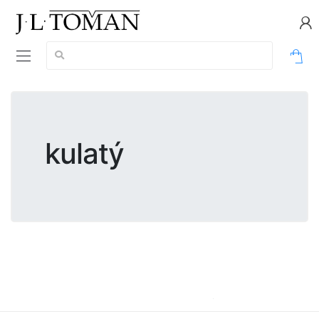
Vyhledávání:
0
kulatý
kulatý