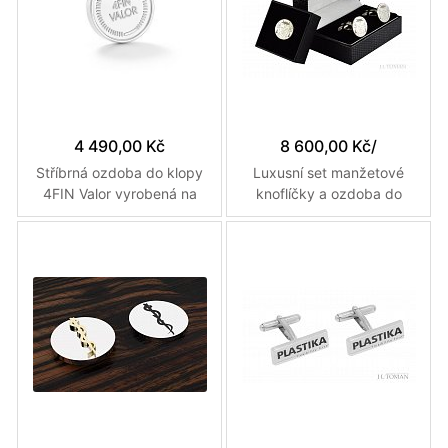
4 490,00 Kč
8 600,00 Kč
/
Stříbrná ozdoba do klopy
Luxusní set manžetové
4FIN Valor vyrobená na
knoflíčky a ozdoba do
zakázku
klopy s osobním erbem
vyrobený na zakázku