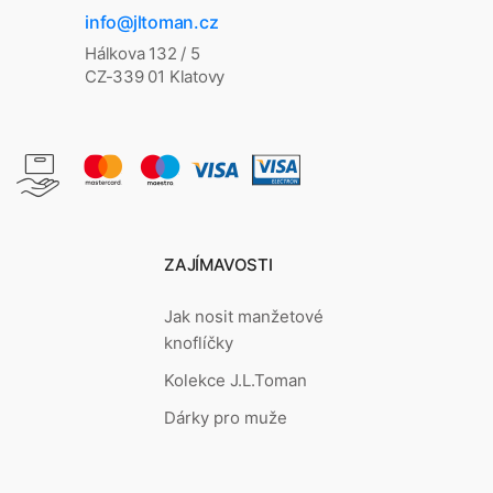
info@jltoman.cz
Hálkova 132 / 5
CZ-339 01 Klatovy
ZAJÍMAVOSTI
Jak nosit manžetové
knoflíčky
Kolekce J.L.Toman
Dárky pro muže