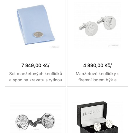
míru
7 949,00 Kč
/
4 890,00 Kč
/
Set manžetových knoflíčků
Manžetové knoflíčky s
a spon na kravatu s rytinou
firemní logem býk a
monogramu DB vyrobené
medvěd vyrobené na
na zakázku
zakázku