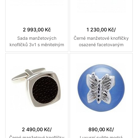
2 993,00 Kč
1 230,00 Kč
/
Sada manžetových
Černé manžetové knoflíčky
knoflíčků 3v1 s měnitelným
osazené facetovaným
designem v bílé, s modrými
optickým vláknem
krystaly nebo kovovém
designu
2 490,00 Kč
/
890,00 Kč
/
Černé manžetové knoflíčky
Luxusní světle modrá