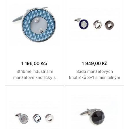
1 196,00 Kč
/
1 949,00 Kč
Stříbrné industriální
Sada manžetových
manžetové knoflíčky s
knoflíčků 3v1 s měnitelným
výplní z modrého karbonu
designem v tmavě modré
a efektem dvou šroubků
nebo s krystaly nebo
kovové šedé barvě