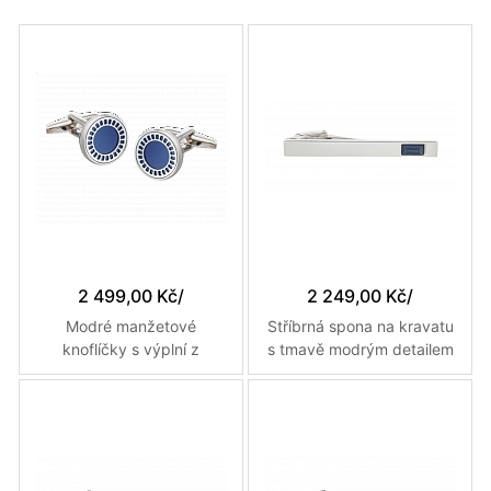
2 499,00 Kč
/
2 249,00 Kč
/
Modré manžetové
Stříbrná spona na kravatu
knoflíčky s výplní z
s tmavě modrým detailem
umělého laspisu a
v délce 55 mm
vzhledem filmové cívky