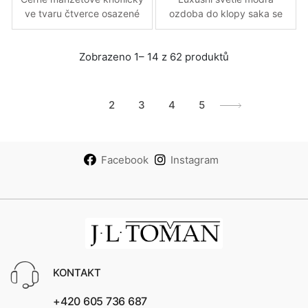
ve tvaru čtverce osazené
ozdoba do klopy saka se
kulatou imitací kůže
stříbrným kovovým
rejnoka
motýlem
Zobrazeno 1– 14 z 62 produktů
1
2
3
4
5
Facebook
Instagram
KONTAKT
+420 605 736 687