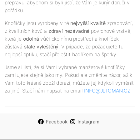
přepravu, abychom si byli jistí, že Vám je kurýr doručí v
pořádku.
Knoflíčky jsou vyrobeny v té
nejv
yšší
kvalitě
zpracování,
z kvalitních kovů a
zdraví nezávadné
povrchové vrstvě,
která je
odolná
vůči okolnímu prostředí a knoflíček
zůstává
stále vyleštěný
. V případě, že požadujete tu
nejlepší optiku, stačí přeleštit hadříkem na šperky.
Jsme si jistí, že si Vámi vybrané manžetové knoflíčky
zamilujete stejně jako my. Pokud ale změníte názor, až k
Vám toto krásné zboží dorazí, můžete jej kdykoli vyměnit
za jiné. Stačí nám napsat na email
INFO@JLTOMAN.
CZ
Facebook
Instagram