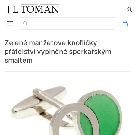
Vyhledávání:
0
Zelené manžetové knoflíčky
přátelství vyplněné šperkařským
smaltem