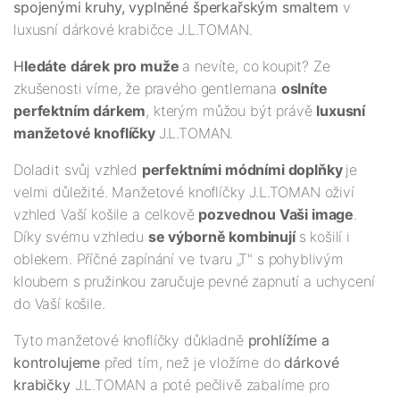
spojenými kruhy, vyplněné šperkařským smaltem
v
luxusní dárkové krabičce J.L.TOMAN.
H
ledáte dárek pro muže
a nevíte, co koupit? Ze
zkušenosti víme, že pravého gentlemana
oslníte
perfektním dárkem
, kterým můžou být právě
luxusní
manžetové knoflíčky
J.L.TOMAN.
Doladit svůj vzhled
perfektními módními doplňky
je
velmi důležité. Manžetové knoflíčky J.L.TOMAN oživí
vzhled Vaší košile a celkově
pozvednou Vaši image
.
Díky svému vzhledu
se výborně kombinují
s košilí i
oblekem. Příčné zapínání ve tvaru „T" s pohyblivým
kloubem s pružinkou zaručuje pevné zapnutí a uchycení
do Vaší košile.
Tyto manžetové knoflíčky důkladně
prohlížíme a
kontrolujeme
před tím, než je vložíme do
dárkové
krabičky
J.L.TOMAN a poté pečlivě zabalíme pro