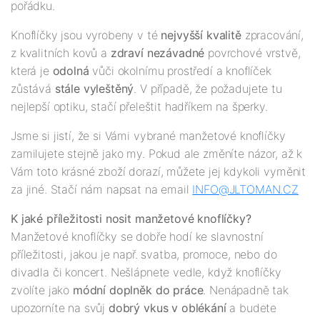
pořádku.
Knoflíčky jsou vyrobeny v té
nejv
yšší
kvalitě
zpracování,
z kvalitních kovů a
zdraví nezávadné
povrchové vrstvě,
která je
odolná
vůči okolnímu prostředí a knoflíček
zůstává
stále vyleštěný
. V případě, že požadujete tu
nejlepší optiku, stačí přeleštit hadříkem na šperky.
Jsme si jistí, že si Vámi vybrané manžetové knoflíčky
zamilujete stejně jako my. Pokud ale změníte názor, až k
Vám toto krásné zboží dorazí, můžete jej kdykoli vyměnit
za jiné. Stačí nám napsat na email
INFO@JLTOMAN.
CZ
K jaké příležitosti nosit manžetové knoflíčky?
Manžetové knoflíčky se dobře hodí ke slavnostní
příležitosti, jakou je např. svatba, promoce, nebo do
divadla či koncert. Nešlápnete vedle, když knoflíčky
zvolíte jako
módní doplněk do práce
. Nenápadně tak
upozorníte na svůj
dobrý vkus v oblékání
a budete