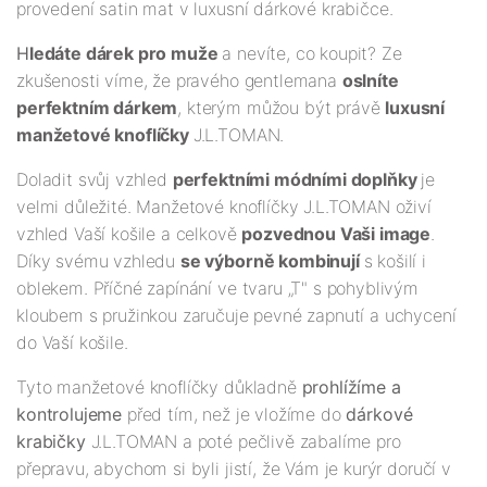
provedení satin mat v luxusní dárkové krabičce.
H
ledáte dárek pro muže
a nevíte, co koupit? Ze
zkušenosti víme, že pravého gentlemana
oslníte
perfektním dárkem
, kterým můžou být právě
luxusní
manžetové knoflíčky
J.L.TOMAN.
Doladit svůj vzhled
perfektními módními doplňky
je
velmi důležité. Manžetové knoflíčky J.L.TOMAN oživí
vzhled Vaší košile a celkově
pozvednou Vaši image
.
Díky svému vzhledu
se výborně kombinují
s košilí i
oblekem. Příčné zapínání ve tvaru „T" s pohyblivým
kloubem s pružinkou zaručuje pevné zapnutí a uchycení
do Vaší košile.
Tyto manžetové knoflíčky důkladně
prohlížíme a
kontrolujeme
před tím, než je vložíme do
dárkové
krabičky
J.L.TOMAN a poté pečlivě zabalíme pro
přepravu, abychom si byli jistí, že Vám je kurýr doručí v