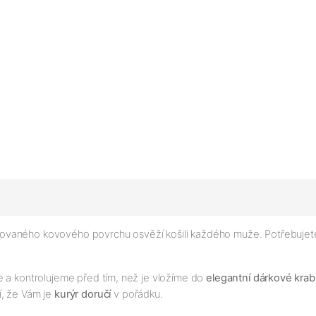
ovaného kovového povrchu osvěží košili každého muže. Potřebujete
e a kontrolujeme před tím, než je vložíme do
elegantní dárkové kra
í, že Vám je
kurýr doručí
v pořádku.