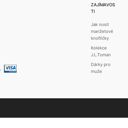
ZAJÍMAVOS
TI
Jak nosit
manžetové
knoflíčky
Kolekce
J.L.Toman
Dárky pro
muže