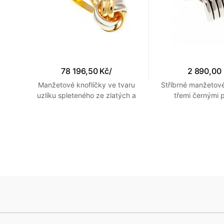
78 196,50 Kč
/
2 890,00
vou
Manžetové knoflíčky ve tvaru
Stříbrné manžetové
uzlíku spleteného ze zlatých a
třemi černými 
stříbrných kovových prutů
šperkařského