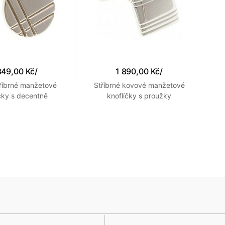
849,00 Kč
/
1 890,00 Kč
/
tříbrné manžetové
Stříbrné kovové manžetové
čky s decentně
knoflíčky s proužky
ovanými liniemi