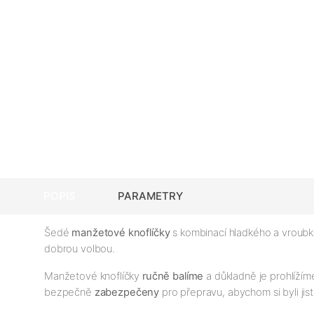
POPIS
PARAMETRY
Šedé
manžetové knoflíčky
s kombinací hladkého a vroubk
dobrou volbou.
Manžetové knoflíčky
ručně balíme
a důkladně je prohlížím
bezpečně
zabezpečeny
pro přepravu, abychom si byli jist