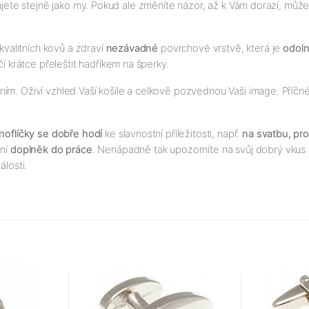
ujete stejně jako my. Pokud ale změníte názor, až k Vám dorazí, může
kvalitních kovů a zdraví
nezávadné
povrchové vrstvě, která je
odol
čí krátce přeleštit hadříkem na šperky.
ím. Oživí vzhled Vaší košile a celkově pozvednou Vaši image. Příčné
oflíčky se dobře hodí
ke slavnostní příležitosti, např.
na svatbu, pro
dní
doplněk do práce
. Nenápadně tak upozorníte na svůj dobrý vkus 
álosti.