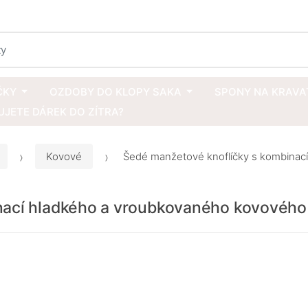
ČKY
OZDOBY DO KLOPY SAKA
SPONY NA KRAVA
JETE DÁREK DO ZÍTRA?
Kovové
Šedé manžetové knoflíčky s kombinac
nací hladkého a vroubkovaného kovového