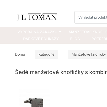
Vyhledat
VÝROBA NA ZAKÁZKU
MANŽETOVÉ KNOFLÍ
DÁRKOVÉ POUKAZY
BLOG
POTŘEBU
Domů
Kategorie
Manžetové knoflíčky
Šedé manžetové knoflíčky s kombi