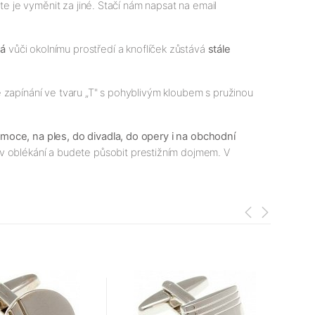
te je vyměnit za jiné. Stačí nám napsat na email
ná
vůči okolnímu prostředí a knoflíček zůstává
stále
 zapínání ve tvaru „T" s pohyblivým kloubem s pružinou
moce, na ples, do divadla, do opery i na obchodní
v oblékání a budete působit prestižním dojmem. V