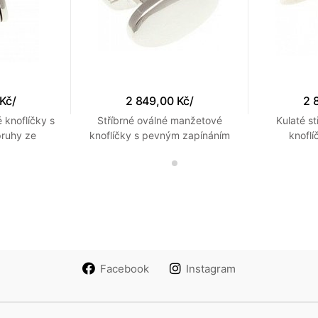
 Kč
/
2 849,00 Kč
/
2 
 knoflíčky s
Stříbrné oválné manžetové
Kulaté s
pruhy ze
knoflíčky s pevným zapínáním
knoflí
 smaltu
gravír
Facebook
Instagram