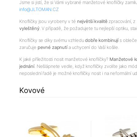
Jsme si jistí, že si Vámi vybrané manžetové knoflíčky zamil
info@JLTOMAN.CZ
Knoflíčky jsou vyrobeny v té
největší kvalitě
zpracování, z 
vyleštěný
. V případě, že požadujete tu nejlepší optiku, sta
Knoflíčky se díky svému vzhledu
dobře kombinují
s oblečen
zaručuje
pevné zapnutí
a uchycení do Vaší košile.
K jaké příležitosti nosit manžetové knoflíčky?
Manžetové kn
jednání
. Nešlápnete vedle, když knoflíčky zvolíte jako mó
neposlední řadě je možné knoflíčky nosit i na neformální ud
Kovové