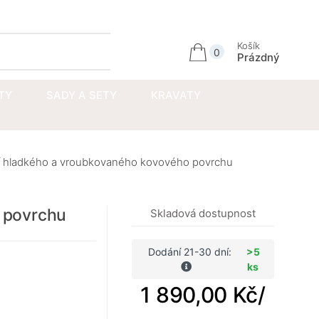
Přihlásit se
Košík
0
Prázdný
TY
SADY A SETY
KRAVATY
í hladkého a vroubkovaného kovového povrchu
 povrchu
Skladová dostupnost
Dodání 21-30 dní:
>5
ks
1 890,00 Kč
/