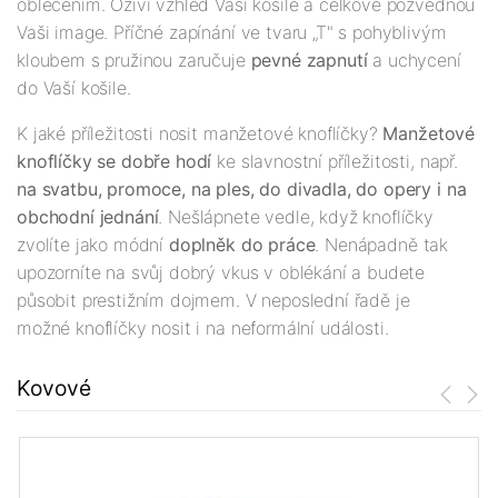
oblečením. Oživí vzhled Vaší košile a celkově pozvednou
Vaši image. Příčné zapínání ve tvaru „T" s pohyblivým
kloubem s pružinou zaručuje
pevné zapnutí
a uchycení
do Vaší košile.
K jaké příležitosti nosit manžetové knoflíčky?
Manžetové
knoflíčky se dobře hodí
ke slavnostní příležitosti, např.
na svatbu, promoce, na ples, do divadla, do opery i na
obchodní jednání
. Nešlápnete vedle, když knoflíčky
zvolíte jako módní
doplněk do práce
. Nenápadně tak
upozorníte na svůj dobrý vkus v oblékání a budete
působit prestižním dojmem. V neposlední řadě je
možné knoflíčky nosit i na neformální události.
Kovové