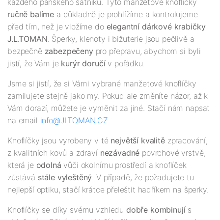
každého pánského šatníku. Tyto manžetové knoflíčky
ručně balíme
a důkladně je prohlížíme a kontrolujeme
před tím, než je vložíme do
elegantní dárkové krabičky
J.L.TOMAN
. Šperky, klenoty i bižuterie jsou pečlivě a
bezpečně
zabezpečeny
pro přepravu, abychom si byli
jistí, že Vám je
kurýr doručí
v pořádku.
Jsme si jistí, že si Vámi vybrané manžetové knoflíčky
zamilujete stejně jako my. Pokud ale změníte názor, až k
Vám dorazí, můžete je vyměnit za jiné. Stačí nám napsat
na email
info@JLTOMAN.CZ
Knoflíčky jsou vyrobeny v té
největší kvalitě
zpracování,
z kvalitních kovů a zdraví
nezávadné
povrchové vrstvě,
která je
odolná
vůči okolnímu prostředí a knoflíček
zůstává
stále vyleštěný
. V případě, že požadujete tu
nejlepší optiku, stačí krátce přeleštit hadříkem na šperky.
Knoflíčky se díky svému vzhledu
dobře kombinují
s