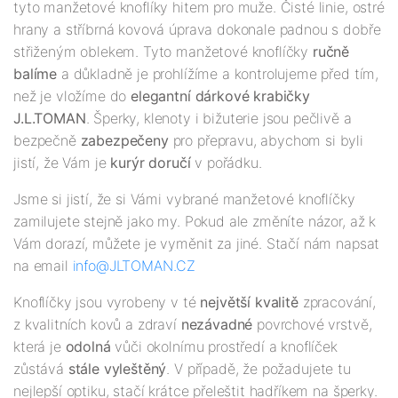
tyto manžetové knoflíky hitem pro muže. Čisté linie, ostré
hrany a stříbrná kovová úprava dokonale padnou s dobře
střiženým oblekem. Tyto manžetové knoflíčky
ručně
balíme
a důkladně je prohlížíme a kontrolujeme před tím,
než je vložíme do
elegantní dárkové krabičky
J.L.TOMAN
. Šperky, klenoty i bižuterie jsou pečlivě a
bezpečně
zabezpečeny
pro přepravu, abychom si byli
jistí, že Vám je
kurýr doručí
v pořádku.
Jsme si jistí, že si Vámi vybrané manžetové knoflíčky
zamilujete stejně jako my. Pokud ale změníte názor, až k
Vám dorazí, můžete je vyměnit za jiné. Stačí nám napsat
na email
info@JLTOMAN.CZ
Knoflíčky jsou vyrobeny v té
největší kvalitě
zpracování,
z kvalitních kovů a zdraví
nezávadné
povrchové vrstvě,
která je
odolná
vůči okolnímu prostředí a knoflíček
zůstává
stále vyleštěný
. V případě, že požadujete tu
nejlepší optiku, stačí krátce přeleštit hadříkem na šperky.