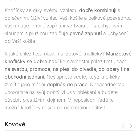
Knoflíčky se díky svému vzhledu
dobře kombinují
s
oblečením. Oživí vzhled Vaší košile a celkově pozvednou
Vaši image. Příčné zapínání ve tvaru „T" s pohyblivým
kloubem s pružinou zaručuje
pevné zapnutí
a uchycení
do Vaší košile.
K jaké příležitosti nosit manžetové knoflíčky?
Manžetové
knoflíčky se dobře hodí
ke slavnostní příležitosti, např.
na svatbu, promoce, na ples, do divadla, do opery i na
obchodní jednání
. Nešlápnete vedle, když knoflíčky
zvolíte jako módní
doplněk do práce
. Nenápadně tak
upozorníte na svůj dobrý vkus v oblékání a budete
působit prestižním dojmem. V neposlední řadě je
možné knoflíčky nosit i na neformální události.
Kovové