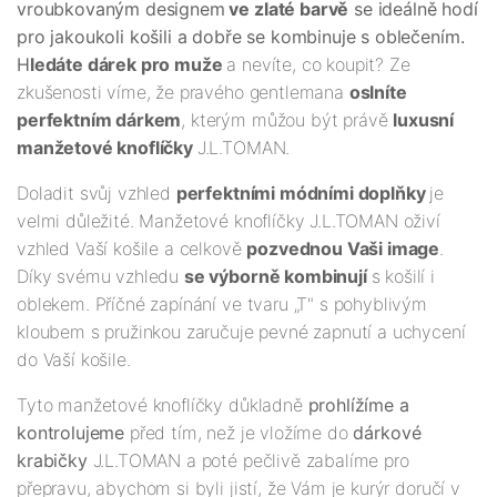
vroubkovaným designem
ve zlaté barvě
se ideálně hodí
pro jakoukoli košili a dobře se kombinuje s oblečením.
H
ledáte dárek pro muže
a nevíte, co koupit? Ze
zkušenosti víme, že pravého gentlemana
oslníte
perfektním dárkem
, kterým můžou být právě
luxusní
manžetové knoflíčky
J.L.TOMAN.
Doladit svůj vzhled
perfektními módními doplňky
je
velmi důležité. Manžetové knoflíčky J.L.TOMAN oživí
vzhled Vaší košile a celkově
pozvednou Vaši image
.
Díky svému vzhledu
se výborně kombinují
s košilí i
oblekem. Příčné zapínání ve tvaru „T" s pohyblivým
kloubem s pružinkou zaručuje pevné zapnutí a uchycení
do Vaší košile.
Tyto manžetové knoflíčky důkladně
prohlížíme a
kontrolujeme
před tím, než je vložíme do
dárkové
krabičky
J.L.TOMAN a poté pečlivě zabalíme pro
přepravu, abychom si byli jistí, že Vám je kurýr doručí v