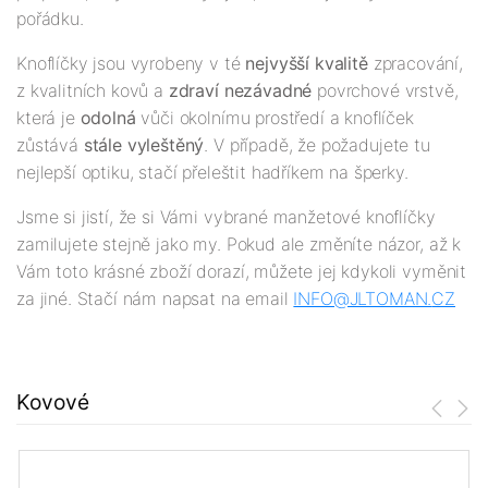
pořádku.
Knoflíčky jsou vyrobeny v té
nejv
yšší
kvalitě
zpracování,
z kvalitních kovů a
zdraví nezávadné
povrchové vrstvě,
která je
odolná
vůči okolnímu prostředí a knoflíček
zůstává
stále vyleštěný
. V případě, že požadujete tu
nejlepší optiku, stačí přeleštit hadříkem na šperky.
Jsme si jistí, že si Vámi vybrané manžetové knoflíčky
zamilujete stejně jako my. Pokud ale změníte názor, až k
Vám toto krásné zboží dorazí, můžete jej kdykoli vyměnit
za jiné. Stačí nám napsat na email
INFO@JLTOMAN.
CZ
Kovové