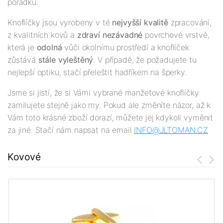
pořádku.
Knoflíčky jsou vyrobeny v té
nejv
yšší
kvalitě
zpracování,
z kvalitních kovů a
zdraví nezávadné
povrchové vrstvě,
která je
odolná
vůči okolnímu prostředí a knoflíček
zůstává
stále vyleštěný
. V případě, že požadujete tu
nejlepší optiku, stačí přeleštit hadříkem na šperky.
Jsme si jistí, že si Vámi vybrané manžetové knoflíčky
zamilujete stejně jako my. Pokud ale změníte názor, až k
Vám toto krásné zboží dorazí, můžete jej kdykoli vyměnit
za jiné. Stačí nám napsat na email
INFO@JLTOMAN.
CZ
Kovové