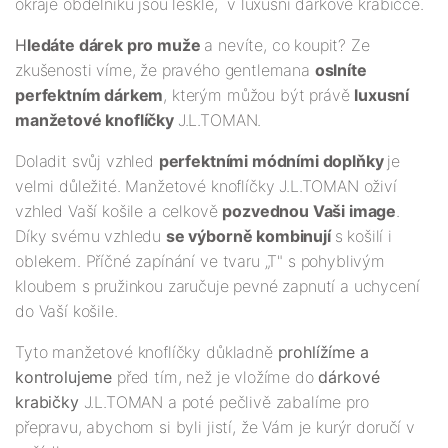
okraje obdelníku jsou lesklé, v luxusní dárkové krabičce.
H
ledáte dárek pro muže
a nevíte, co koupit? Ze
zkušenosti víme, že pravého gentlemana
oslníte
perfektním dárkem
, kterým můžou být právě
luxusní
manžetové knoflíčky
J.L.TOMAN.
Doladit svůj vzhled
perfektními módními doplňky
je
velmi důležité. Manžetové knoflíčky J.L.TOMAN oživí
vzhled Vaší košile a celkově
pozvednou Vaši image
.
Díky svému vzhledu
se výborně kombinují
s košilí i
oblekem. Příčné zapínání ve tvaru „T" s pohyblivým
kloubem s pružinkou zaručuje pevné zapnutí a uchycení
do Vaší košile.
Tyto manžetové knoflíčky důkladně
prohlížíme a
kontrolujeme
před tím, než je vložíme do
dárkové
krabičky
J.L.TOMAN a poté pečlivě zabalíme pro
přepravu, abychom si byli jistí, že Vám je kurýr doručí v